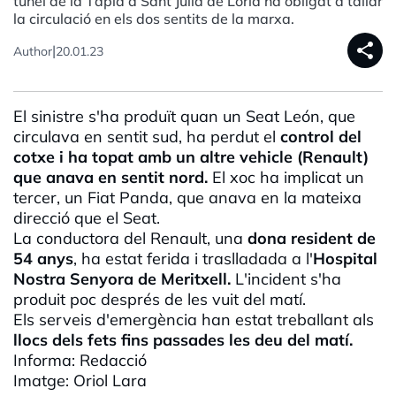
túnel de la Tàpia a Sant Julià de Lòria ha obligat a tallar
la circulació en els dos sentits de la marxa.
share
|
Author
20.01.23
El sinistre s'ha produït quan un Seat León, que
circulava en sentit sud, ha perdut el
control del
cotxe i ha topat amb un altre vehicle (Renault)
que anava en sentit nord.
El xoc ha implicat un
tercer, un Fiat Panda, que anava en la mateixa
direcció que el Seat.
La conductora del Renault, una
dona resident de
54 anys
, ha estat ferida i traslladada a l'
Hospital
Nostra Senyora de Meritxell.
L'incident s'ha
produit poc després de les vuit del matí.
Els serveis d'emergència han estat treballant als
llocs dels fets fins passades les deu del matí.
Informa: Redacció
Imatge: Oriol Lara