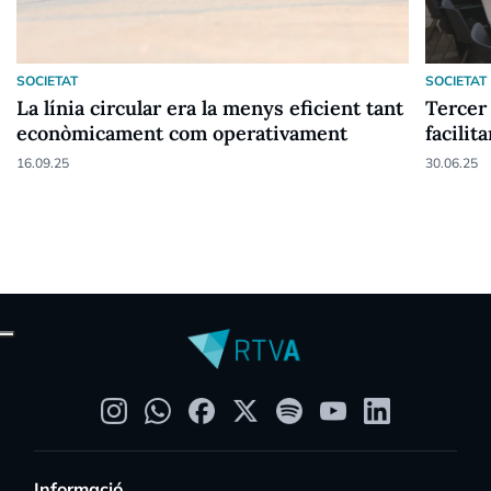
SOCIETAT
SOCIETAT
La línia circular era la menys eficient tant
Tercer 
econòmicament com operativament
facilita
16.09.25
30.06.25
Informació