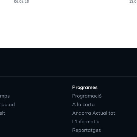
06.03.26
13.0
Programes
emps
Programació
nda.ad
A la carta
sit
Andorra Actualitat
L'Informatiu
Reportatges