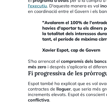
El
programa d'avals
per a la compra d
l'executiu
. D'aquesta manera es vol
inc
en coordinació entre el Govern i els ban
"Avalarem el 100% de l'entrada 
havies d'aportar tu els diners 
la totalitat dels interessos dur
tant, el període de màxima càrr
Xavier Espot, cap de Govern
S'ha arrencat el
compromís dels bancs
més zero
i després s'aplicaria el diferen
Fi progressiva de les pròrrog
Espot també ha explicat que es vol av
contractes de
lloguer
, que seria més gr
increments elevats. Espot és conscient
conflictiva
.