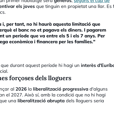
'un primer habitatge serà
generós
,
segons el cap de
entivar els joves
que tinguin en propietat una llar. Es 
cs.
i, per tant, no hi haurà aquesta limitació que
perquè el banc no et pagava els diners. I pagarem
ant un període que va entre els 5 i els 7 anys. Per
ega econòmica i financera per les famílies."
que durant aquest període hi hagi un
interès d'Euríb
cial.
ues forçoses dels lloguers
ançar al
2026
la
liberalització progressiva
d'alguns
an el 2027. Això sí, amb la condició que no hi hagi
 que una
liberalització abrupta
dels lloguers seria