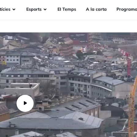
ícies
Esports
EI Temps
A la carta
Programa