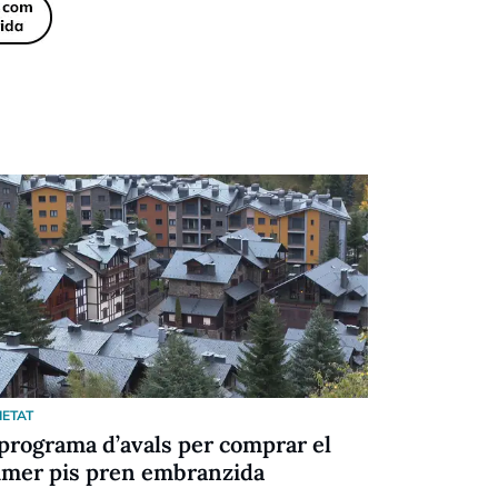
IETAT
SOCIETAT
 programa d’avals per comprar el
La descong
imer pis pren embranzida
no arribar