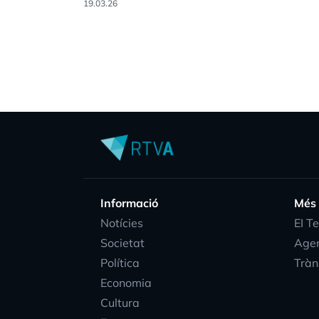
19.03.26
Informació
Més
Notícies
EI T
Societat
Age
Política
Tràn
Economia
Cultura