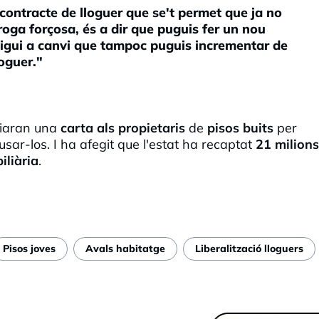
 contracte de lloguer que se't permet que ja no
roga forçosa, és a dir que puguis fer un nou
 sigui a canvi que tampoc puguis incrementar de
loguer."
viaran una
carta als propietaris
de
pisos buits
per
r-los. I ha afegit que l'estat ha recaptat
21 milion
iliària
.
Pisos joves
Avals habitatge
Liberalització lloguers