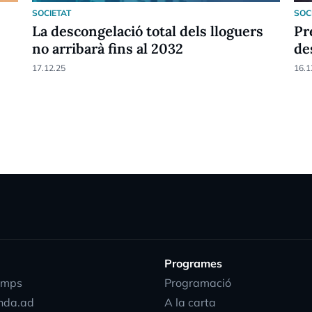
SOCIETAT
SOC
La descongelació total dels lloguers
Pr
no arribarà fins al 2032
de
17.12.25
16.1
Programes
emps
Programació
nda.ad
A la carta