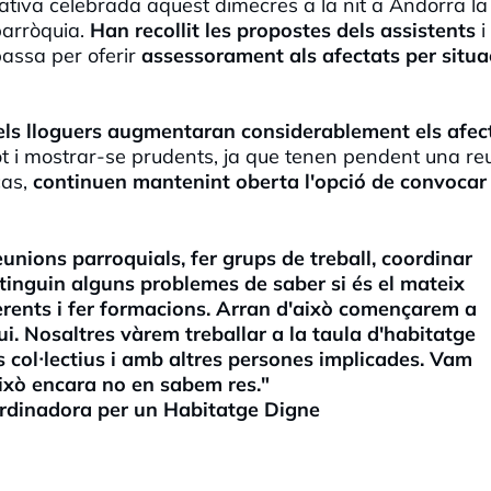
ativa celebrada aquest dimecres a la nit a Andorra la 
parròquia.
Han recollit les propostes dels assistents
i
passa per oferir
assessorament als afectats per situa
ls lloguers augmentaran considerablement els afec
t i mostrar-se prudents, ja que tenen pendent una re
cas,
continuen mantenint oberta l'opció de convocar
reunions parroquials, fer grups de treball, coordinar
e tinguin alguns problemes de saber si és el mateix
ferents i fer formacions. Arran d'això començarem a
ui. Nosaltres vàrem treballar a la taula d'habitatge
s col·lectius i amb altres persones implicades. Vam
ixò encara no en sabem res."
rdinadora per un Habitatge Digne