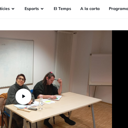
ícies
Esports
EI Temps
A la carta
Programa