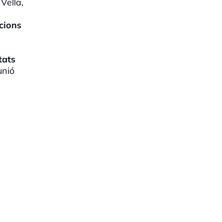
Vella,
cions
tats
unió