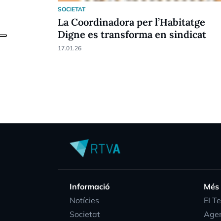
SOCIETAT
La Coordinadora per l’Habitatge
Digne es transforma en sindicat
17.01.26
Informació
Més
Notícies
EI T
Societat
Age