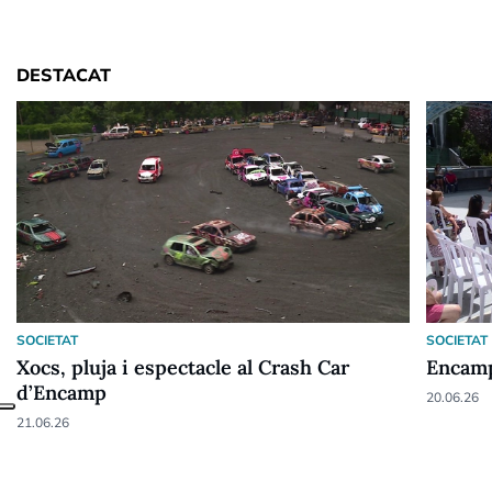
DESTACAT
SOCIETAT
SOCIETAT
Xocs, pluja i espectacle al Crash Car
Encamp
d’Encamp
20.06.26
21.06.26