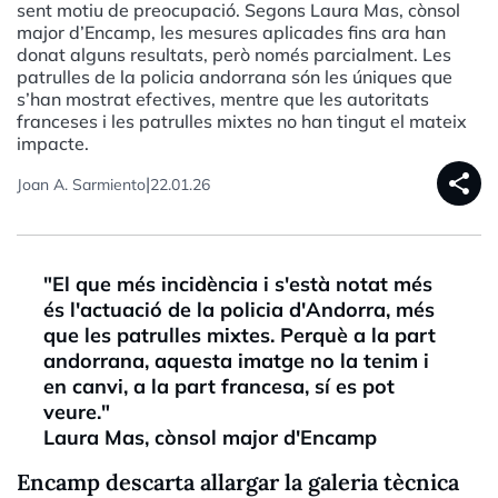
sent motiu de preocupació. Segons Laura Mas, cònsol
major d’Encamp, les mesures aplicades fins ara han
donat alguns resultats, però només parcialment. Les
patrulles de la policia andorrana són les úniques que
s’han mostrat efectives, mentre que les autoritats
franceses i les patrulles mixtes no han tingut el mateix
impacte.
share
|
Joan A. Sarmiento
22.01.26
"El que més incidència i s'està notat més
és l'actuació de la policia d'Andorra, més
que les patrulles mixtes. Perquè a la part
andorrana, aquesta imatge no la tenim i
en canvi, a la part francesa, sí es pot
veure."
Laura Mas, cònsol major d'Encamp
Encamp descarta allargar la galeria tècnica