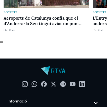
SOCIETAT
SOCIETAT
Aeroports de Catalunya confia que el
L'Entry
d'Andorra-la Seu tingui aviat un punt
andorr
fronterer Schengen
06.08.26
05.08.26
Informació