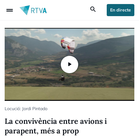
drag_handle
search
En directe
Locució: Jordi Pintado
La convivència entre avions i
parapent, més a prop