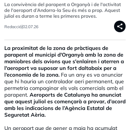
La convivència del parapent a Organyà i de l'activitat
de l'aeroport d’Andorra-la Seu és més a prop. Aquest
juliol es duran a terme les primeres proves.
share
|
Redacció
02.07.26
La proximitat de la zona de pràctiques de
parapent al municipi d'Organyà amb la zona de
maniobres dels avions que s'enlairen i aterren a
l'aeroport va suposar un fort daltabaix per a
l’economia de la zona.
Fa un any es va anunciar
que hi hauria un controlador aeri permanent, que
permetria compaginar els vols comercials amb el
parapent.
Aeroports de Catalunya ha anunciat
que aquest juliol es començarà a provar, d’acord
amb les indicacions de l’Agència Estatal de
Seguretat Aèria.
Un aeroport que de gener a maig ha acumulat