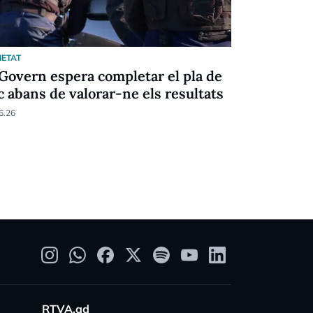
IETAT
SOCIETAT
 Govern espera completar el pla de
Projecte 
c abans de valorar-ne els resultats
sobre els
6.26
31.05.26
RTVA.ad