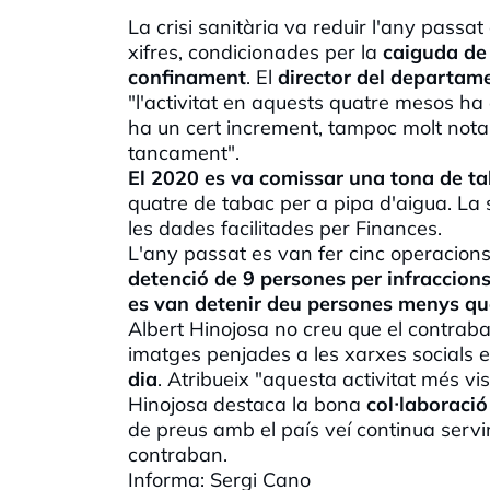
La crisi sanitària va reduir l'any passat
xifres, condicionades per la
caiguda de 
confinament
. El
director del departame
"l'activitat en aquests quatre mesos ha 
ha un cert increment, tampoc molt notab
tancament".
El 2020 es va comissar una tona de t
quatre de tabac per a pipa d'aigua. La
les dades facilitades per Finances.
L'any passat es van fer cinc operacions
detenció de 9 persones per infraccion
es van detenir deu persones menys qu
Albert
Hinojosa
no creu que el contraba
imatges penjades a les xarxes socials
dia
. Atribueix "aquesta activitat més vi
Hinojosa
destaca la bona
col·
laboració
de preus amb el país veí continua servi
contraban.
Informa: Sergi
Cano