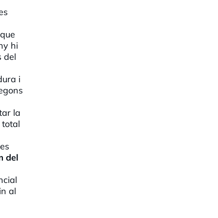
les
 que
ny hi
 del
dura i
segons
tar la
total
nes
m del
ncial
n al