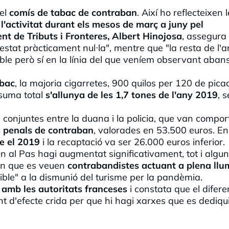
 el
comís de tabac de contraban
. Així ho reflecteixen 
l'activitat durant els mesos de març a juny pel
nt de Tributs i Fronteres, Albert
Hinojosa
, assegura
estat pràcticament nul·la", mentre que "la resta de l'a
le però sí en la línia del que veníem observant abans
abac
, la majoria cigarretes, 900 quilos per 120 de pica
 suma total
s'allunya de les 1,7 tones de l'any 2019
, 
 conjuntes entre la duana i la policia, que van compor
s penals de contraban
, valorades en 53.500 euros. En 
e el 2019
i la recaptació va ser 26.000 euros inferior.
n al Pas hagi augmentat significativament, tot i algu
 en que es veuen
contrabandistes actuant a plena llu
sible" a la dismunió del turisme per la pandèmia.
amb les autoritats franceses
i constata que el difere
nt d'efecte crida per que hi hagi xarxes que es dediqui