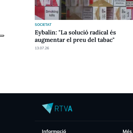
SOCIETAT
Eybalin: "La solució radical és
augmentar el preu del tabac"
13.07.26
Informació
Més