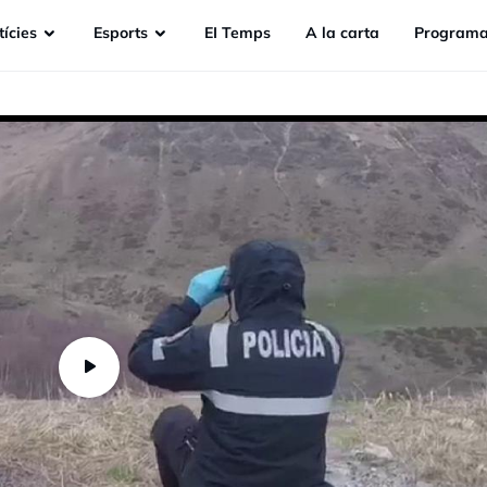
ícies
Esports
EI Temps
A la carta
Programa