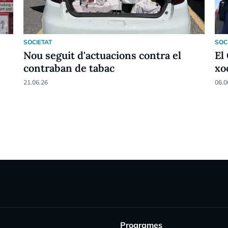
SOCIETAT
SOC
Nou seguit d'actuacions contra el
El
contraban de tabac
xo
21.06.26
06.0
Programes