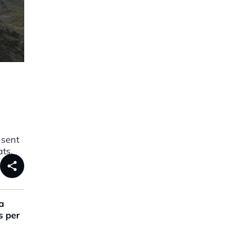
 sent
ats.
share
a
s per