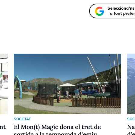
SOCIETAT
SOC
nt
El Mon(t) Magic dona el tret de
Na
sortida a la temporada d'estiu
d'