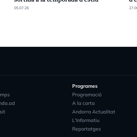
05.07.26
27.0
Programes
emps
Programació
nda.ad
A la carta
sit
Andorra Actualitat
L'Informatiu
Reportatges