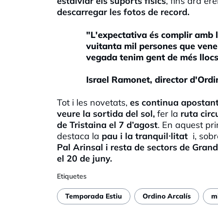
estalviar els suports físics
, fins ara ere
descarregar les fotos de record.
"L'expectativa és complir amb la
vuitanta mil persones que venen
vegada tenim gent de més llocs.
Israel Ramonet, director d'Ordi
Tot i les novetats,
es continua apostant
veure la sortida del sol,
fer la
ruta circ
de Tristaina el 7 d’agost
. En aquest pr
destaca la
pau i la tranquil·litat
i, sobr
Pal Arinsal i resta de sectors de Gran
el 20 de juny.
Etiquetes
Temporada Estiu
Ordino Arcalís
mi