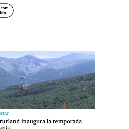
IETAT
SOCIETAT
turland inaugura la temporada
Grandvalir
estiu
176.000 vis