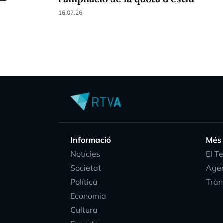
16.07.26
Informació
Més
Notícies
EI T
Societat
Age
Política
Tràn
Economia
Cultura