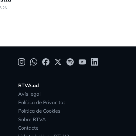
6.26
02.06.26
RTVA.ad
Avís legal
Política de Privacitat
Política de Cookies
Sobre RTVA
Contacte