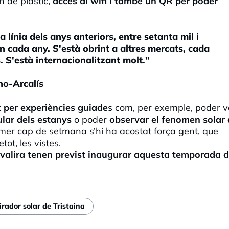
n de plàstic,
accés al wifi i també un QR per poder
 línia dels anys anteriors, entre setanta mil i
 cada any. S'està obrint a altres mercats, cada
 S'està internacionalitzant molt."
no-Arcalís
 per experiències guiade
s com, per exemple, poder v
ular dels estanys
o poder
observar el fenomen solar a
imer cap de setmana s’hi ha acostat força gent, que
etot, les vistes.
dvalira tenen previst inaugurar aquesta temporada d
rador solar de Tristaina