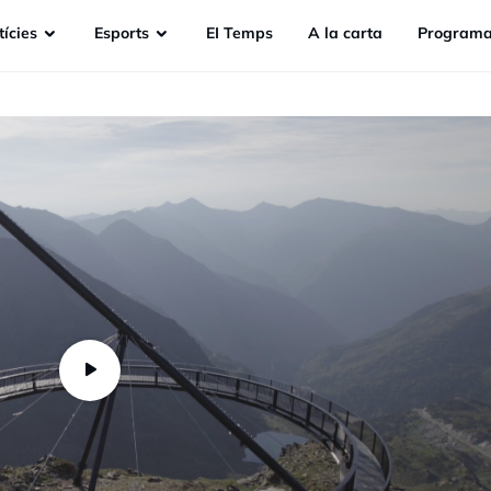
ícies
Esports
EI Temps
A la carta
Programa