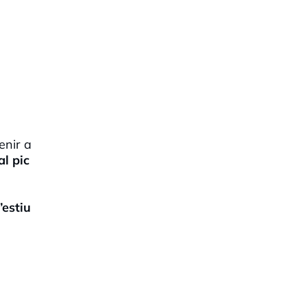
enir a
l pic
’estiu