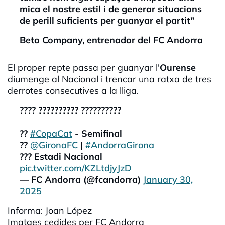
mica el nostre estil i de generar situacions
de perill suficients per guanyar el partit"
Beto Company, entrenador del FC Andorra
El proper repte passa per guanyar l'
Ourense
diumenge al Nacional i trencar una ratxa de tres
derrotes consecutives a la lliga.
???? ?????????? ??????????
??
#CopaCat
- Semifinal
??
@GironaFC
|
#AndorraGirona
??? Estadi Nacional
pic.twitter.com/KZLtdjyJzD
— FC Andorra (@fcandorra)
January 30,
2025
Informa: Joan López
Imatges cedides per FC Andorra