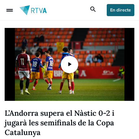
drag_handle
search
En directe
L’Andorra supera el Nàstic 0-2 i
jugarà les semifinals de la Copa
Catalunya