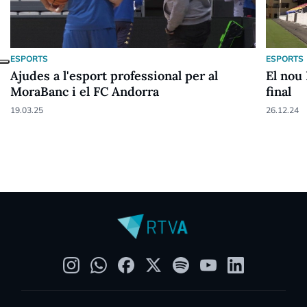
ESPORTS
ESPORTS
Ajudes a l'esport professional per al
El nou 
MoraBanc i el FC Andorra
final
19.03.25
26.12.24