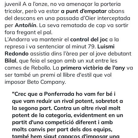
juvenil A a l’onze, no va amenaçar la porteria
tricolor, però va estar
a punt d’empatar
abans
del descans en una passada d’Oier interceptada
per
Antoñín
. La seva rematada de cap va sortir
fora fregant el pal.
L’Andorra va mantenir el
control del joc
a la
represa i va sentenciar al minut 79.
Luismi
Redondo
assistia dins l’àrea per al jove debutant
Bilal
, que feia el segon amb un xut entre les
cames de Rebollo. La
primera victòria de l'any
va
ser també un premi al llibre d'estil que vol
imposar Beto Company.
"Crec que a Ponferrada ho vam fer bé i
que vam reduir un rival potent, sobretot a
la segona part. Contra un altre rival molt
potent de la categoria, evidentment en un
partit d'una competició diferent i amb
molts canvis per part dels dos equips,
també hem sigut capaços d'imposar una