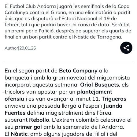
El Futbol Club Andorra jugarà les semifinals de la Copa
Catalunya contra el Girona, en una eliminatòria a partit
únic que es disputarà a l'Estadi Nacional el 19 de
febrer, tot i que podria haver-hi canvi de data. Serà tot
un premi per a l'afició, després de superar els quarts de
final en un bon partit contra el Nàstic de Tarragona.
share
|
Author
29.01.25
En el segon partit de
Beto Company
a la
banqueta i amb la gran novetat del migcampista
incorporat aquesta setmana,
Oriol Busquets
, els
tricolors van apostar per un
plantejament
ofensiu
i es van avançar al minut 11.
Trigueros
enviava una passada llarga a l'espai i
Juanda
Fuentes
definia magistralment dins l’àrea
superant
Rebollo
. L'extrem colombià celebrava el
seu
primer gol
amb la samarreta de l'Andorra.
El
Nàstic
, amb alguns jugadors del filial i del