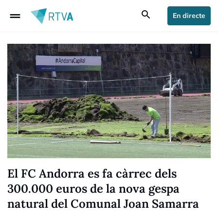
drag_handle
search
En directe
El FC Andorra es fa càrrec dels
300.000 euros de la nova gespa
natural del Comunal Joan Samarra