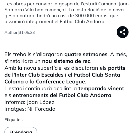
Les obres per canviar la gespa de l'estadi Comunal Joan
Samarra Vila han començat. La instal·lació de la nova
gespa natural tindrà un cost de 300.000 euros, que
assumirà íntegrament el Futbol Club Andorra.
share
|
Author
31.05.23
Els treballs s'allargaran
quatre setmanes
. A més,
s'instal·
larà
un
nou sistema de rec
.
Amb la nova superfície, es disputaran els
partits
de
l'Inter
Club Escaldes i el Futbol Club Santa
Coloma
a la
Conference
League
.
L'estadi continuarà acollint la
temporada vinent
els
entrenaments del Futbol Club Andorra
.
Informa: Joan López
Imatges: Nil Forcada
Etiquetes
FCAndorra