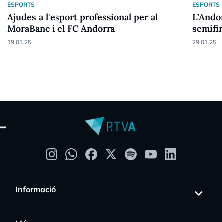
ESPORTS
ESPORTS
Ajudes a l'esport professional per al
L’Andor
MoraBanc i el FC Andorra
semifi
19.03.25
29.01.25
Informació