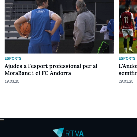
ESPORTS
ESPORTS
Ajudes a l'esport professional per al
L’Andor
MoraBanc i el FC Andorra
semifi
19.03.25
29.01.25