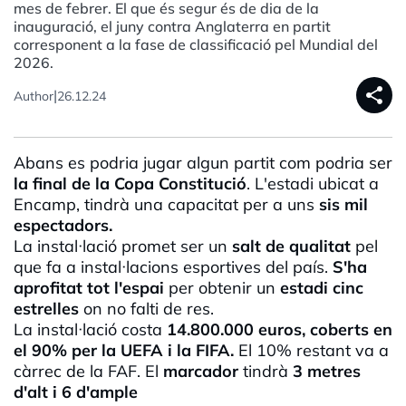
mes de febrer. El que és segur és de dia de la
inauguració, el juny contra Anglaterra en partit
corresponent a la fase de classificació pel Mundial del
2026.
share
|
Author
26.12.24
Abans es podria jugar algun partit com podria ser
la final de la Copa Constitució
. L'estadi ubicat a
Encamp, tindrà una capacitat per a uns
sis mil
espectadors.
La instal·lació promet ser un
salt de qualitat
pel
que fa a instal·lacions esportives del país.
S'ha
aprofitat tot l'espai
per obtenir un
estadi cinc
estrelles
on no falti de res.
La instal·lació costa
14.800.000 euros, coberts en
el 90% per la UEFA i la FIFA.
El 10% restant va a
càrrec de la FAF. El
marcador
tindrà
3 metres
d'alt i 6 d'ample