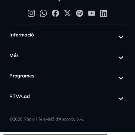
Informació
Més
Programes
RTVA.ad
©
2026
Ràdio i Televisió d’Andorra, S.A.