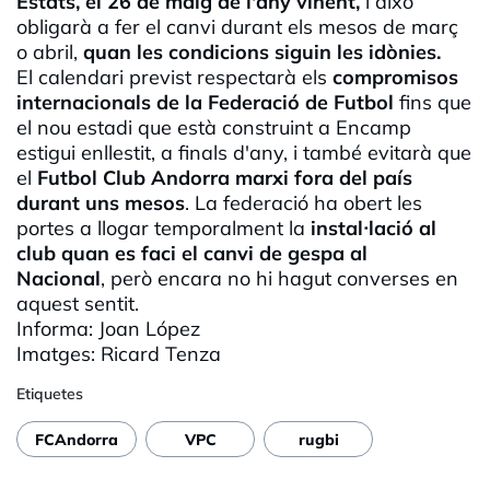
Estats, el 26 de maig de l'any vinent,
i això
obligarà a fer el canvi durant els mesos de març
o abril,
quan les condicions siguin les idònies.
El calendari previst respectarà els
compromisos
internacionals de la Federació de Futbol
fins que
el nou estadi que està construint a Encamp
estigui enllestit, a finals d'any, i també evitarà que
el
Futbol Club Andorra marxi fora del país
durant uns mesos
. La federació ha obert les
portes a llogar temporalment la
instal·
lació
al
club quan es faci el canvi de gespa al
Nacional
, però encara no hi hagut converses en
aquest sentit.
Informa: Joan López
Imatges: Ricard
Tenza
Etiquetes
FCAndorra
VPC
rugbi