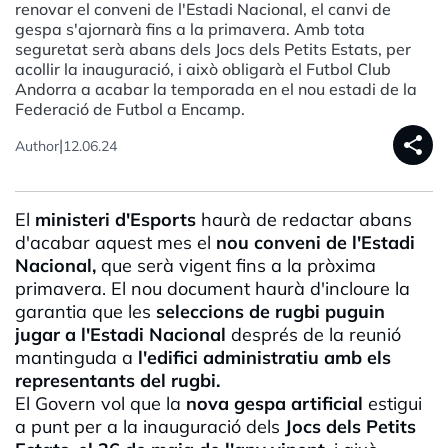
renovar el conveni de l'Estadi Nacional, el canvi de
gespa s'ajornarà fins a la primavera. Amb tota
seguretat serà abans dels Jocs dels Petits Estats, per
acollir la inauguració, i això obligarà el Futbol Club
Andorra a acabar la temporada en el nou estadi de la
Federació de Futbol a Encamp.
share
|
Author
12.06.24
El
ministeri d'Esports
haurà de redactar abans
d'acabar aquest mes el
nou conveni de l'Estadi
Nacional,
que serà vigent fins a la pròxima
primavera. El nou document haurà d'incloure la
garantia que les
seleccions de rugbi puguin
jugar a l'Estadi Nacional
després de la reunió
mantinguda a
l'edifici administratiu amb els
representants del rugbi.
El Govern vol que la
nova gespa artificial
estigui
a punt per a la inauguració dels
Jocs dels Petits