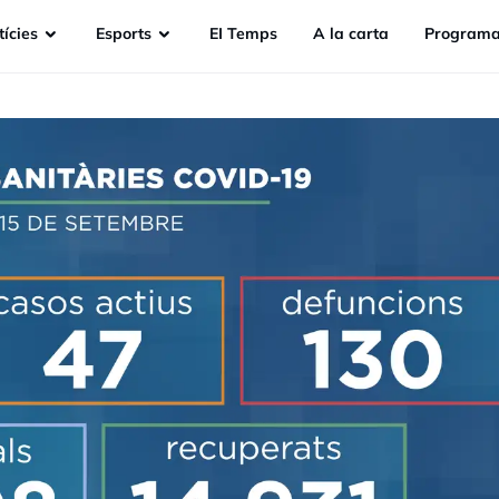
ícies
Esports
EI Temps
A la carta
Programa