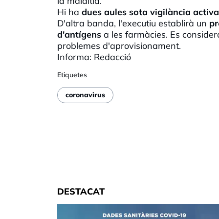
la malaltia.
Hi ha
dues aules sota vigilància activa
D'altra banda, l'executiu establirà un
pr
d'antígens
a les farmàcies. Es considera
problemes d'aprovisionament.
Informa: Redacció
Etiquetes
coronavirus
DESTACAT