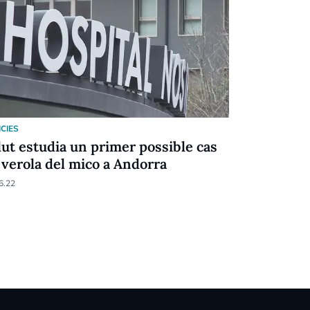
ICIES
NOTICIES
lut estudia un primer possible cas
S'elimina 
 verola del mico a Andorra
excepte al
persones 
6.22
09.03.22