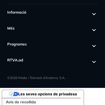
Informació
Més
Programes
RTVA.ad
©
2026
Ràdio i Televisió d’Andorra, S.A.
Les seves opcions de privadesa
Avís de recollida