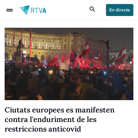
drag_handle
search
En directe
Ciutats europees es manifesten
contra l'enduriment de les
restriccions anticovid