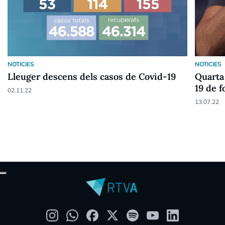
NOTICIES
NOTICIES
Lleuger descens dels casos de Covid-19
Quarta 
19 de f
02.11.22
anys
13.07.22