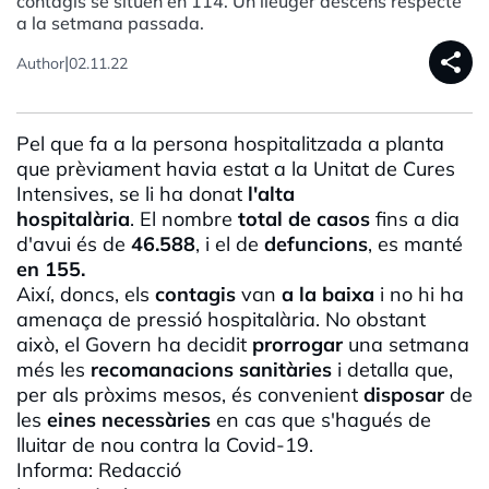
contagis se situen en 114. Un lleuger descens respecte
a la setmana passada.
share
|
Author
02.11.22
Pel que fa a la persona hospitalitzada a planta
que prèviament havia estat a la Unitat de Cures
Intensives, se li ha donat
l'alta
hospitalària
. El nombre
total de casos
fins a dia
d'avui és de
46.588
, i el de
defuncions
, es manté
en 155.
Així, doncs, els
contagis
van
a la baixa
i no hi ha
amenaça de pressió hospitalària. No obstant
això, el Govern ha decidit
prorrogar
una setmana
més les
recomanacions sanitàries
i detalla que,
per als pròxims mesos, és convenient
disposar
de
les
eines necessàries
en cas que s'hagués de
lluitar de nou contra la Covid-19.
Informa: Redacció