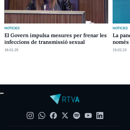
NOTICIES
NOTICIES
El Govern impulsa mesures per frenar les
La pan
infeccions de transmissió sexual
només 
16.01.25
15.02.23