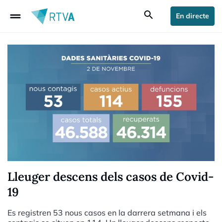
drag_handle
search
En directe
Lleuger descens dels casos de Covid-
19
Es registren 53 nous casos en la darrera setmana i els