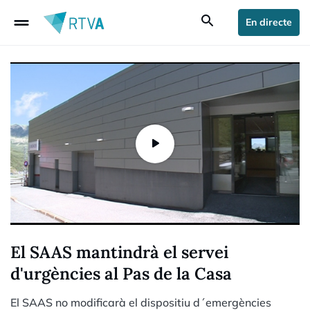
drag_handle
search
En directe
El SAAS mantindrà el servei
d'urgències al Pas de la Casa
El SAAS no modificarà el dispositiu d´emergències