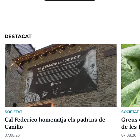
DESTACAT
SOCIETAT
SOCIETAT
Cal Federico homenatja els padrins de
Greus 
Canillo
de les 
07.08.26
07.08.26