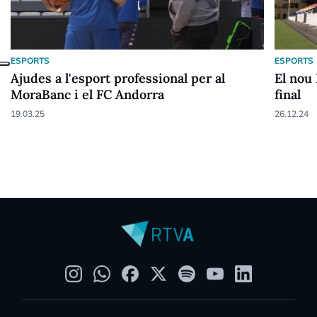
ESPORTS
ESPORTS
Ajudes a l'esport professional per al
El nou 
MoraBanc i el FC Andorra
final
19.03.25
26.12.24