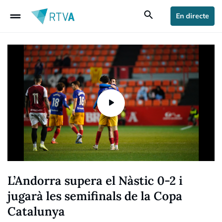
drag_handle
search
En directe
L’Andorra supera el Nàstic 0-2 i
jugarà les semifinals de la Copa
Catalunya