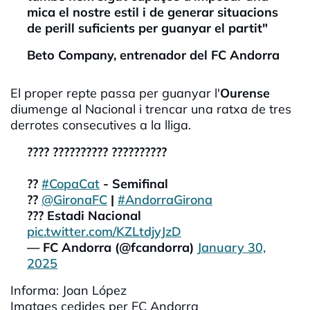
mica el nostre estil i de generar situacions
de perill suficients per guanyar el partit"
Beto Company, entrenador del FC Andorra
El proper repte passa per guanyar l'
Ourense
diumenge al Nacional i trencar una ratxa de tres
derrotes consecutives a la lliga.
???? ?????????? ??????????
??
#CopaCat
- Semifinal
??
@GironaFC
|
#AndorraGirona
??? Estadi Nacional
pic.twitter.com/KZLtdjyJzD
— FC Andorra (@fcandorra)
January 30,
2025
Informa: Joan López
Imatges cedides per FC Andorra