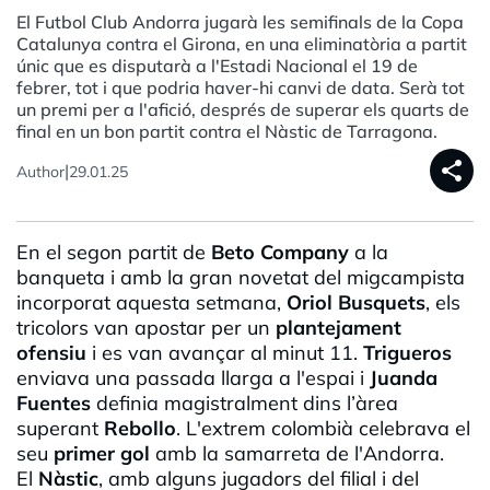
El Futbol Club Andorra jugarà les semifinals de la Copa
Catalunya contra el Girona, en una eliminatòria a partit
únic que es disputarà a l'Estadi Nacional el 19 de
febrer, tot i que podria haver-hi canvi de data. Serà tot
un premi per a l'afició, després de superar els quarts de
final en un bon partit contra el Nàstic de Tarragona.
share
|
Author
29.01.25
En el segon partit de
Beto Company
a la
banqueta i amb la gran novetat del migcampista
incorporat aquesta setmana,
Oriol Busquets
, els
tricolors van apostar per un
plantejament
ofensiu
i es van avançar al minut 11.
Trigueros
enviava una passada llarga a l'espai i
Juanda
Fuentes
definia magistralment dins l’àrea
superant
Rebollo
. L'extrem colombià celebrava el
seu
primer gol
amb la samarreta de l'Andorra.
El
Nàstic
, amb alguns jugadors del filial i del