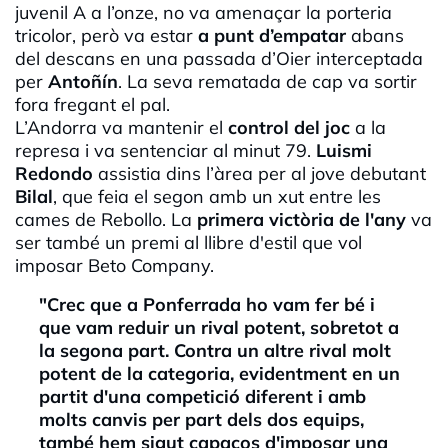
juvenil A a l’onze, no va amenaçar la porteria
tricolor, però va estar
a punt d’empatar
abans
del descans en una passada d’Oier interceptada
per
Antoñín
. La seva rematada de cap va sortir
fora fregant el pal.
L’Andorra va mantenir el
control del joc
a la
represa i va sentenciar al minut 79.
Luismi
Redondo
assistia dins l’àrea per al jove debutant
Bilal
, que feia el segon amb un xut entre les
cames de Rebollo. La
primera victòria de l'any
va
ser també un premi al llibre d'estil que vol
imposar Beto Company.
"Crec que a Ponferrada ho vam fer bé i
que vam reduir un rival potent, sobretot a
la segona part. Contra un altre rival molt
potent de la categoria, evidentment en un
partit d'una competició diferent i amb
molts canvis per part dels dos equips,
també hem sigut capaços d'imposar una