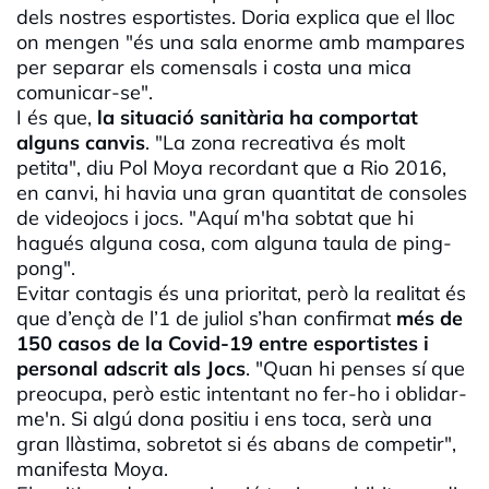
dels nostres esportistes. Doria explica que el lloc
on mengen "és una sala enorme amb mampares
per separar els comensals i costa una mica
comunicar-se".
I és que,
la situació sanitària ha comportat
alguns canvis
. "La zona recreativa és molt
petita", diu Pol Moya recordant que a Rio 2016,
en canvi, hi havia una gran quantitat de consoles
de videojocs i jocs. "Aquí m'ha sobtat que hi
hagués alguna cosa, com alguna taula de ping-
pong".
Evitar contagis és una prioritat, però la realitat és
que d’ençà de l’1 de juliol s’han confirmat
més de
150 casos de la Covid-19 entre esportistes i
personal adscrit als Jocs
. "Quan hi penses sí que
preocupa, però estic intentant no fer-ho i oblidar-
me'n. Si algú dona positiu i ens toca, serà una
gran llàstima, sobretot si és abans de competir",
manifesta Moya.