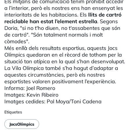
Els mitjans de comunicació tenim prohibit accedir
a l’interior, però els nostres ens han ensenyat les
interioritats de les habitacions. Els
llits de cartró
reciclable han estat l’element estrella
. Segons
Doria, "si no t'ho diuen, no t'assabentes que són
de cartró". "Són totalment normals i molt
còmodes".
Més enllà dels resultats esportius, aquests Jocs
Olímpics quedaran en el rècord de tothom per la
situació tan atípica en la qual s’han desenvolupat.
La Vila Olímpica també s’ha hagut d’adaptar a
aquestes circumstàncies, però els nostres
esportistes valoren positivament l’experiència.
Informa: Joel Romero
Imatges: Kevin Ribeiro
Imatges cedides: Pol Moya/Toni Cadena
Etiquetes
JocsOlímpics