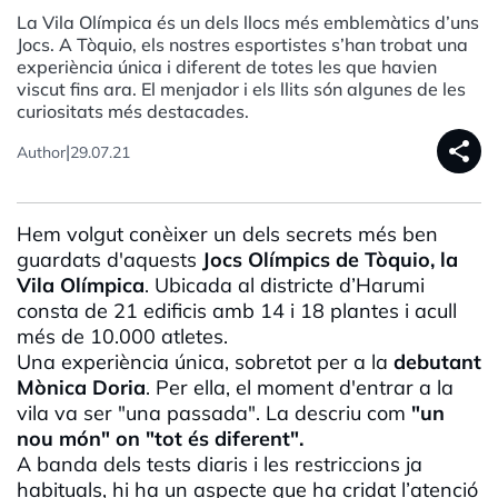
La Vila Olímpica és un dels llocs més emblemàtics d’uns
Jocs. A Tòquio, els nostres esportistes s’han trobat una
experiència única i diferent de totes les que havien
viscut fins ara. El menjador i els llits són algunes de les
curiositats més destacades.
share
|
Author
29.07.21
Hem volgut conèixer un dels secrets més ben
guardats d'aquests
Jocs Olímpics de Tòquio, la
Vila Olímpica
. Ubicada al districte d’Harumi
consta de 21 edificis amb 14 i 18 plantes i acull
més de 10.000 atletes.
Una experiència única, sobretot per a la
debutant
Mònica Doria
. Per ella, el moment d'entrar a la
vila va ser "una passada". La descriu com
"un
nou món" on "tot és diferent".
A banda dels tests diaris i les restriccions ja
habituals, hi ha un aspecte que ha cridat l’atenció