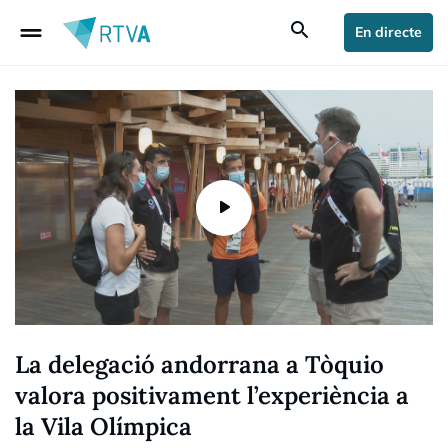
drag_handle
search
En directe
La delegació andorrana a Tòquio
valora positivament l’experiència a
la Vila Olímpica