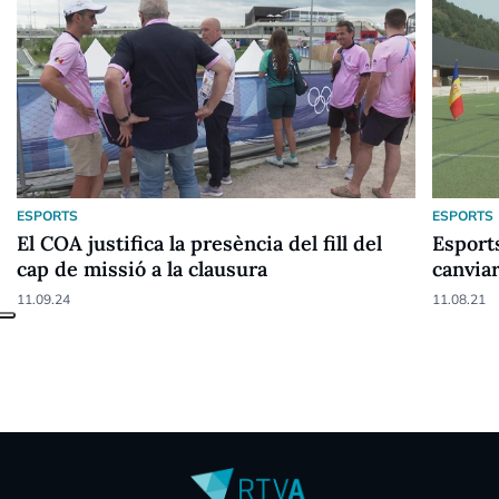
ESPORTS
ESPORTS
El COA justifica la presència del fill del
Esport
cap de missió a la clausura
canviar
Jocs
11.09.24
11.08.21