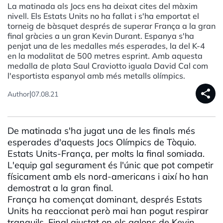
La matinada als Jocs ens ha deixat cites del màxim
nivell. Els Estats Units no ha fallat i s'ha emportat el
torneig de bàsquet després de superar França a la gran
final gràcies a un gran Kevin Durant. Espanya s'ha
penjat una de les medalles més esperades, la del K-4
en la modalitat de 500 metres esprint. Amb aquesta
medalla de plata Saul Craviotto iguala David Cal com
l'esportista espanyol amb més metalls olímpics.
share
|
Author
07.08.21
De matinada s'ha jugat una de les finals més
esperades d'aquests Jocs Olímpics de Tòquio.
Estats Units-França, per molts la final somiada.
L'equip gal segurament és l'únic que pot competir
físicament amb els nord-americans i així ho han
demostrat a la gran final.
França ha començat dominant, després Estats
Units ha reaccionat però mai han pogut respirar
tranquils. Final ajustat on els galons de Kevin