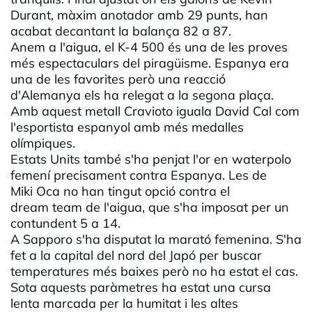
Durant, màxim anotador amb 29 punts, han
acabat decantant la balança 82 a 87.
Anem a l'aigua, el K-4 500 és una de les proves
més espectaculars del piragüisme. Espanya era
una de les favorites però una reacció
d'Alemanya els ha relegat a la segona plaça.
Amb aquest metall Cravioto iguala David Cal com
l'esportista espanyol amb més medalles
olímpiques.
Estats Units també s'ha penjat l'or en waterpolo
femení precisament contra Espanya. Les de
Miki Oca no han tingut opció contra el
dream team de l'aigua, que s'ha imposat per un
contundent 5 a 14.
A Sapporo s'ha disputat la marató femenina. S'ha
fet a la capital del nord del Japó per buscar
temperatures més baixes però no ha estat el cas.
Sota aquests paràmetres ha estat una cursa
lenta marcada per la humitat i les altes