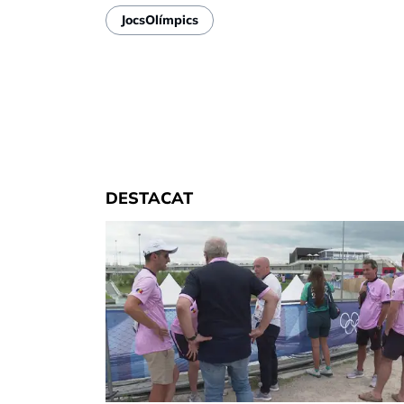
JocsOlímpics
DESTACAT