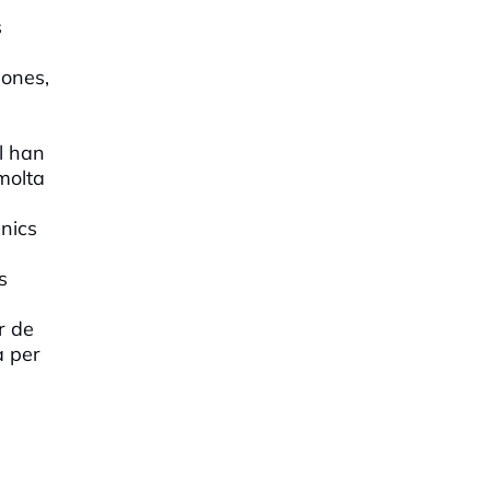
s
dones,
l han
molta
ànics
s
r de
a per
.