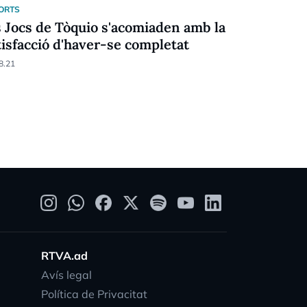
ORTS
ESPORTS
s Jocs de Tòquio s'acomiaden amb la
Estats Uni
tisfacció d'haver-se completat
medaller o
el Japó
8.21
08.08.21
RTVA.ad
Avís legal
Política de Privacitat