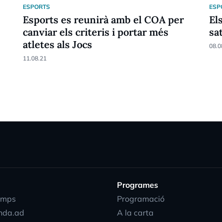
ESPORTS
ESP
Esports es reunirà amb el COA per
El
canviar els criteris i portar més
sa
atletes als Jocs
08.0
11.08.21
Programes
emps
Programació
nda.ad
A la carta