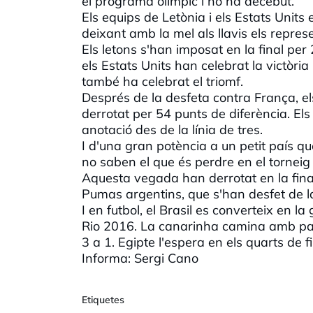
el programa olímpic i no ha decebut.
Els equips de Letònia i els Estats Unit
deixant amb la mel als llavis els repre
Els letons s'han imposat en la final pe
els Estats Units han celebrat la victòr
també ha celebrat el triomf.
Després de la desfeta contra França, el
derrotat per 54 punts de diferència. El
anotació des de la línia de tres.
I d'una gran potència a un petit país que
no saben el que és perdre en el torneig
Aquesta vegada han derrotat en la fina
Pumas argentins, que s'han desfet de 
I en futbol, el Brasil es converteix en l
Rio 2016. La canarinha camina amb pas 
3 a 1. Egipte l'espera en els quarts d
Informa: Sergi Cano
Etiquetes