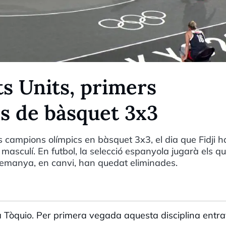
ts Units, primers
s de bàsquet 3x3
rs campions olímpics en bàsquet 3x3, el dia que Fidji h
7 masculí. En futbol, la selecció espanyola jugarà els q
 Alemanya, en canvi, han quedat eliminades.
 Tòquio. Per primera vegada aquesta disciplina entr