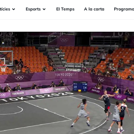
ícies
Esports
EI Temps
A la carta
Programa