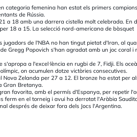
s en categoria femenina han estat els primers campion
sentants de Rússia.
r 21 a 18 amb una darrera cistella molt celebrada. En 
ia per 18 a 15. La selecció nord-americana de bàsquet
s jugadors de l'NBA no han tingut pietat d'Iran, al qua
s de Gregg Popovich s'han agradat amb un joc coral i 
 s'apropa a l'excel·lència en rugbi de 7, Fidji. Els oce
 olímpic, on acumulen dotze victòries consecutives.
l Nova Zelanda per 27 a 12. El bronze ha estat per al
la Gran Bretanya.
a gran favorita, amb el permís d'Espanya, per repetir l'o
ferm en el torneig i avui ha derrotat l'Aràbia Saudit
e final després de deixar fora dels Jocs l'Argentina