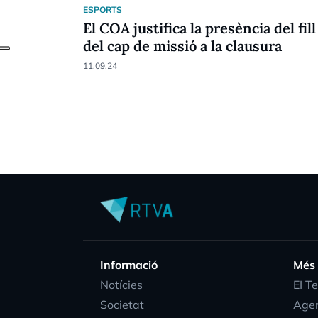
ESPORTS
El COA justifica la presència del fill
del cap de missió a la clausura
11.09.24
Informació
Més
Notícies
EI T
Societat
Age