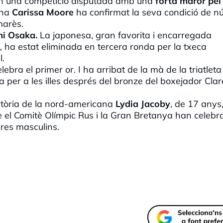
i en una competició disputada amb una
forta maror pel
ana
Carissa Moore
ha confirmat la seva condició de 
marès.
i Osaka.
La japonesa, gran favorita i encarregada
, ha estat eliminada en tercera ronda per la txeca
l.
ebra el primer or. I ha arribat de la mà de la triatlet
a per a les illes després del bronze del boxejador Cla
ictòria de la nord-americana
Lydia Jacoby
, de 17 anys,
 el Comitè Olímpic Rus i la Gran Bretanya han celebr
0 lliures masculins.