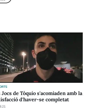
ORTS
ESPORTS
s Jocs de Tòquio s'acomiaden amb la
Estats Uni
tisfacció d'haver-se completat
medaller o
el Japó
8.21