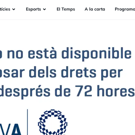
ícies
Esports
EI Temps
A la carta
Programa