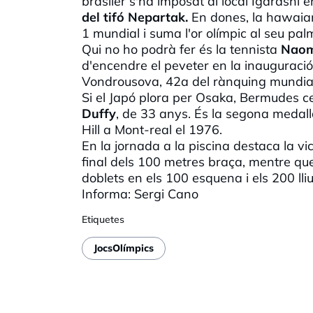
brasiler s'ha imposat al local Igarash
del tifó Nepartak.
En dones, la hawai
1 mundial i suma l'or olímpic al seu pal
Qui no ho podrà fer és la tennista
Naom
d'encendre el peveter en la inauguració
Vondrousova, 42a del rànquing mundia
Si el Japó plora per Osaka, Bermudes cel
Duffy
, de 33 anys. És la segona medall
Hill a Mont-real el 1976.
En la jornada a la piscina destaca la v
final dels 100 metres braça, mentre que
doblets en els 100 esquena i els 20
Informa: Sergi Cano
Etiquetes
JocsOlímpics