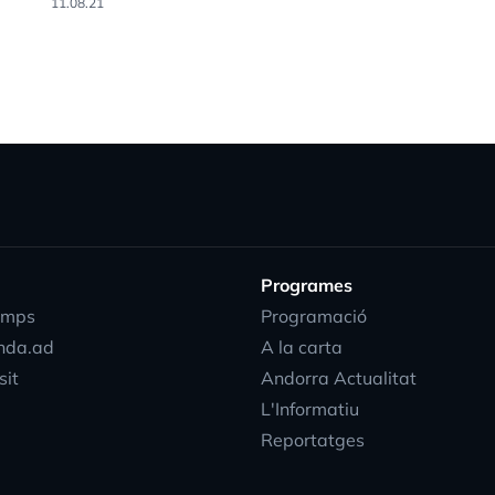
11.08.21
Programes
emps
Programació
nda.ad
A la carta
sit
Andorra Actualitat
L'Informatiu
Reportatges