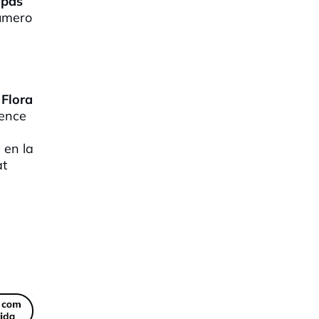
 pas
número
a
Flora
rence
 en la
at