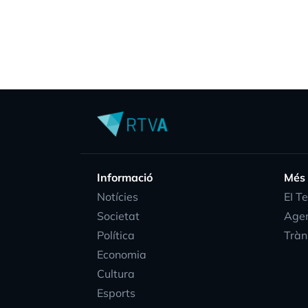
Informació
Més
Notícies
EI T
Societat
Age
Política
Tràn
Economia
Cultura
Esports