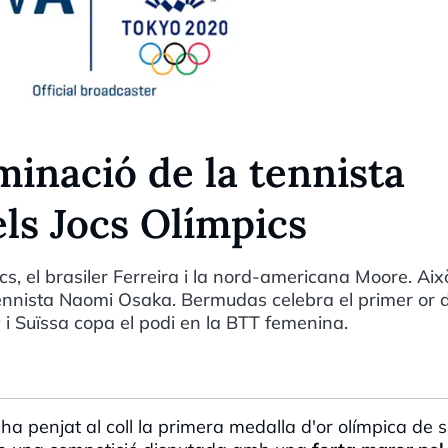
iminació de la tennista
ls Jocs Olímpics
ics, el brasiler Ferreira i la nord-americana Moore. Aix
 tennista Naomi Osaka. Bermudas celebra el primer or d
fy i Suïssa copa el podi en la BTT femenina.
ha penjat al coll la primera medalla d'or olímpica de su