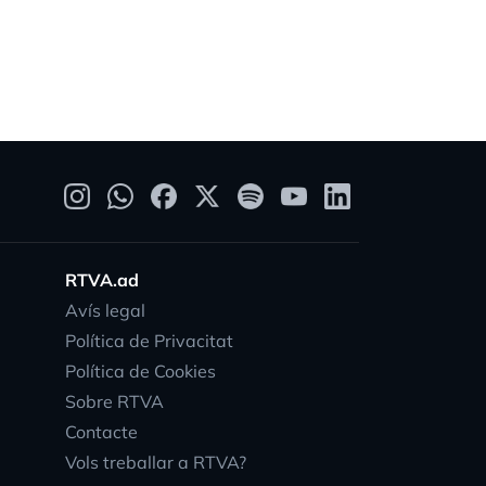
08.08.21
RTVA.ad
Avís legal
Política de Privacitat
Política de Cookies
Sobre RTVA
Contacte
Vols treballar a RTVA?