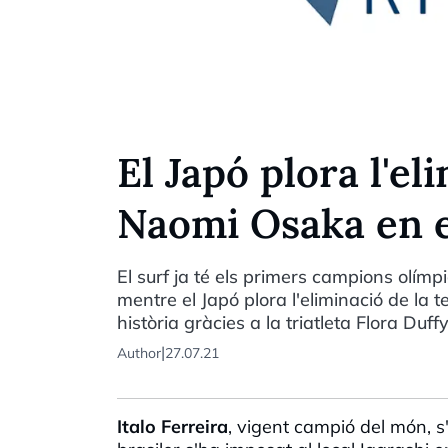
El Japó plora l'el
Naomi Osaka en e
El surf ja té els primers campions olímp
mentre el Japó plora l'eliminació de la
història gràcies a la triatleta Flora Duf
|
Author
27.07.21
Italo Ferreira
, vigent campió del món, s'