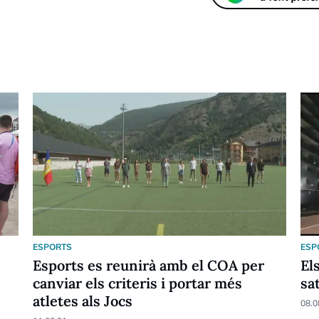
ESPORTS
ESP
Esports es reunirà amb el COA per
El
canviar els criteris i portar més
sa
atletes als Jocs
08.0