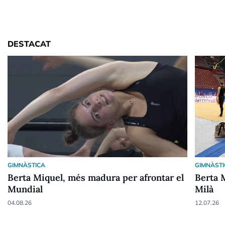
DESTACAT
GIMNÀSTICA
GIMNÀST
Berta Miquel, més madura per afrontar el
Berta 
Mundial
Milà
04.08.26
12.07.26