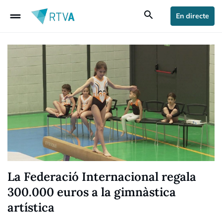
drag_handle
search
En directe
La Federació Internacional regala
300.000 euros a la gimnàstica
artística