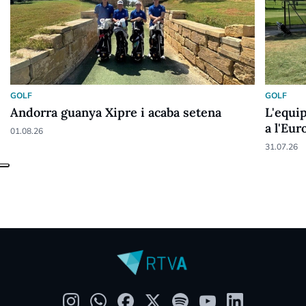
GOLF
GOLF
Andorra guanya Xipre i acaba setena
L'equip
a l'Eu
01.08.26
31.07.26