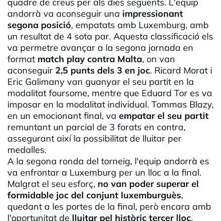
quadre de creus per als dies següents. L'equip
andorrà va aconseguir una
impressionant
segona posició
, empatats amb Luxemburg, amb
un resultat de 4 sota par. Aquesta classificació els
va permetre avançar a la segona jornada en
format
match play contra Malta
, on van
aconseguir
2,5 punts dels 3 en joc
. Ricard Morat i
Eric Galimany van guanyar el seu partit en la
modalitat foursome, mentre que Eduard Tor es va
imposar en la modalitat individual. Tommas Blazy,
en un emocionant final, va
empatar el seu partit
remuntant un parcial de 3 forats en contra,
assegurant així la possibilitat de lluitar per
medalles.
A la segona ronda del torneig, l'equip andorrà es
va enfrontar a Luxemburg per un lloc a la final.
Malgrat el seu esforç,
no van poder superar el
formidable joc del conjunt luxemburguès
,
quedant a les portes de la final, però encara amb
l'oportunitat de
lluitar pel històric tercer lloc
.