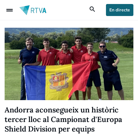
drag_handle
search
En directe
Andorra aconsegueix un històric
tercer lloc al Campionat d'Europa
Shield Division per equips