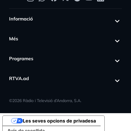
Informació
Més
Programes
RTVA.ad
©
2026
Ràdio i Televisió d’Andorra, S.A.
Les seves opcions de privadesa
Avís de recollida