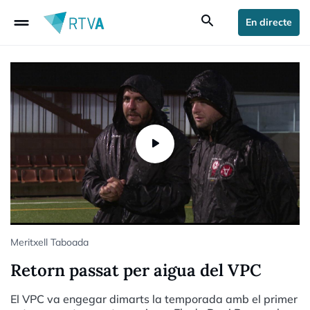
drag_handle
search
En directe
Meritxell Taboada
Retorn passat per aigua del VPC
El VPC va engegar dimarts la temporada amb el primer