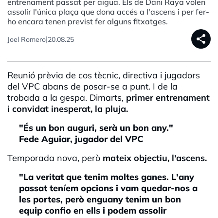
entrenament passat per aigua. Els de Dani Raya volen
assolir l'única plaça que dona accés a l'ascens i per fer-
ho encara tenen previst fer alguns fitxatges.
share
|
Joel Romero
20.08.25
Reunió prèvia de cos tècnic, directiva i jugadors
del VPC abans de posar-se a punt. I de la
trobada a la gespa. Dimarts,
primer entrenament
i convidat inesperat, la pluja.
"És un bon auguri, serà un bon any."
Fede Aguiar, jugador del VPC
Temporada nova, però
mateix objectiu, l'ascens.
"La veritat que tenim moltes ganes. L'any
passat teníem opcions i vam quedar-nos a
les portes, però enguany tenim un bon
equip confio en ells i podem assolir