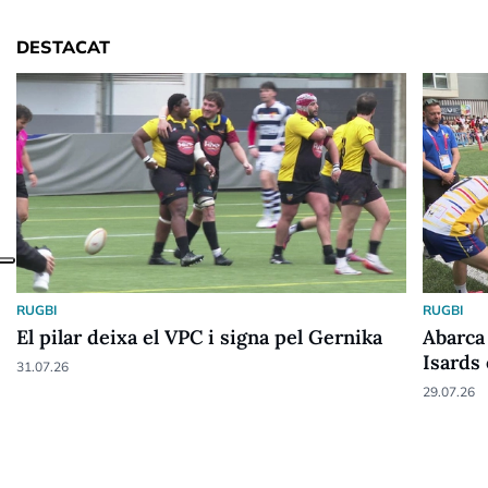
DESTACAT
RUGBI
RUGBI
El pilar deixa el VPC i signa pel Gernika
Abarca 
Isards
31.07.26
29.07.26