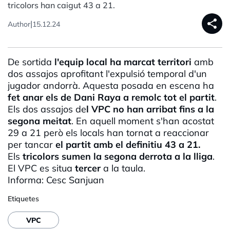
tricolors han caigut 43 a 21.
share
|
Author
15.12.24
De sortida
l'equip local ha marcat territori
amb
dos assajos aprofitant l'expulsió temporal d'un
jugador andorrà. Aquesta posada en escena ha
fet anar els de
Dani
Raya
a remolc tot el partit
.
Els dos assajos de
l
VPC
no han arribat fins a la
segona meitat
. En aquell moment s'han acostat
29 a 21 però els locals han tornat a reaccionar
per tancar
el partit amb el definitiu 43 a 21.
Els
tricolors sumen la segona derrota a la lliga
.
El
VPC
es situa
tercer
a la taula.
Informa:
Cesc
Sanjuan
Etiquetes
VPC