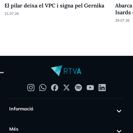
El pilar deixa el VPC i signa pel Gernika
Abarca 
Isards
31.07.26
29.07.26
Informació
Més