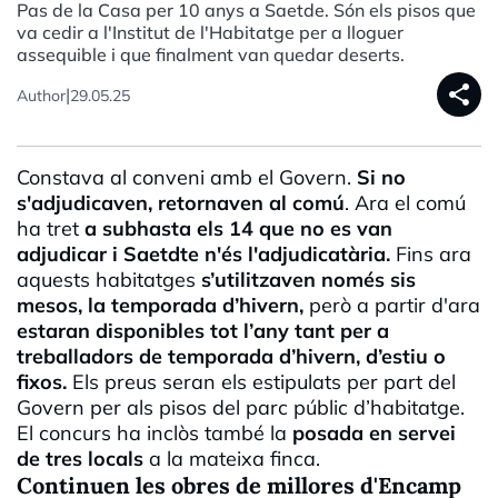
Pas de la Casa per 10 anys a Saetde. Són els pisos que
va cedir a l'Institut de l'Habitatge per a lloguer
assequible i que finalment van quedar deserts.
share
|
Author
29.05.25
Constava al conveni amb el Govern.
Si no
s'adjudicaven, retornaven al comú
. Ara el comú
ha tret
a subhasta els 14 que no es van
adjudicar i
Saetdte
n'és l'adjudicatària.
Fins ara
aquests habitatges
s’utilitzaven només sis
mesos, la temporada d’hivern,
però a partir d'ara
estaran disponibles tot l’any tant per a
treballadors de temporada d’hivern, d’estiu o
fixos.
Els preus seran els estipulats per part del
Govern per als pisos del parc públic d’habitatge.
El concurs ha inclòs també la
posada en servei
de tres locals
a la mateixa finca.
Continuen les obres de millores d'Encamp