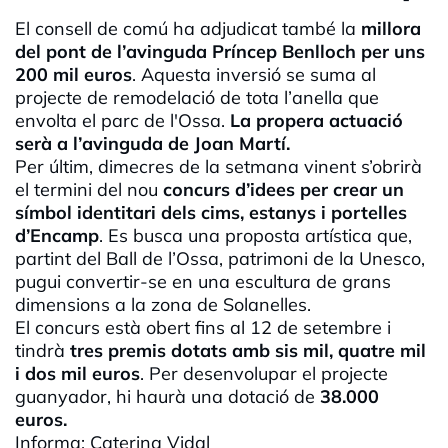
El consell de comú ha adjudicat també la
millora
del pont de l’avinguda Príncep
Benlloch
per uns
200 mil euros
. Aquesta inversió se suma al
projecte de remodelació de tota l’anella que
envolta el parc de l'Ossa.
La propera actuació
serà a l’avinguda de Joan Martí.
Per últim, dimecres de la setmana vinent s’obrirà
el termini del nou
concurs d’idees per crear un
símbol
identitari
dels cims, estanys i portelles
d’Encamp
. Es busca una proposta artística que,
partint del Ball de l’Ossa, patrimoni de la
Unesco
,
pugui convertir-se en una escultura de grans
dimensions a la zona de Solanelles.
El concurs està obert fins al 12 de setembre i
tindrà
tres premis dotats amb sis mil, quatre mil
i dos mil euros
. Per desenvolupar el projecte
guanyador, hi haurà una dotació de
38.000
euros.
Informa: Caterina Vidal