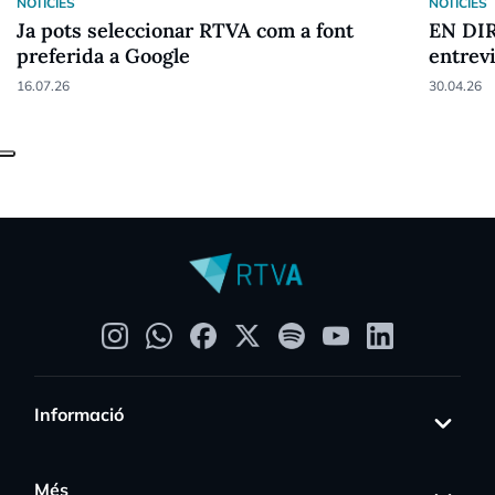
NOTICIES
NOTICIES
Ja pots seleccionar RTVA com a font
EN DIR
preferida a Google
entrev
16.07.26
30.04.26
Informació
Més