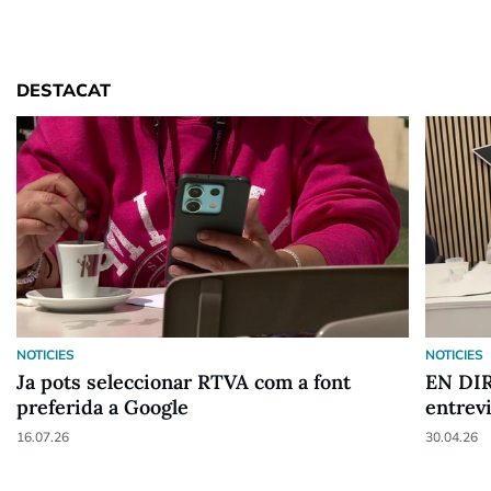
DESTACAT
NOTICIES
NOTICIES
Ja pots seleccionar RTVA com a font
EN DIR
preferida a Google
entrev
16.07.26
30.04.26