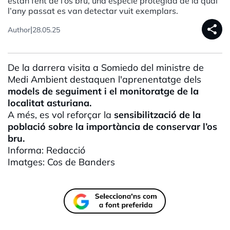
estan fent de l’os bru, una espècie protegida de la qual
l’any passat es van detectar vuit exemplars.
share
|
Author
28.05.25
De la darrera visita a
Somiedo
del ministre de
Medi Ambient destaquen l'aprenentatge dels
models de seguiment i el
monitoratge
de la
localitat asturiana.
A més, es vol reforçar la
sensibilització de la
població sobre la importància de conservar l’os
bru.
Informa: Redacció
Imatges: Cos de Banders