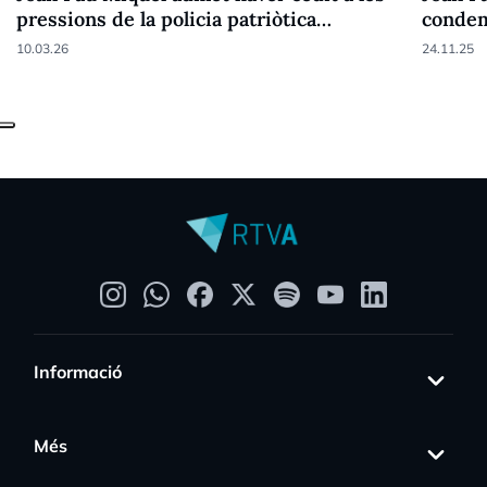
pressions de la policia patriòtica
conde
espanyola
10.03.26
24.11.25
Informació
Més