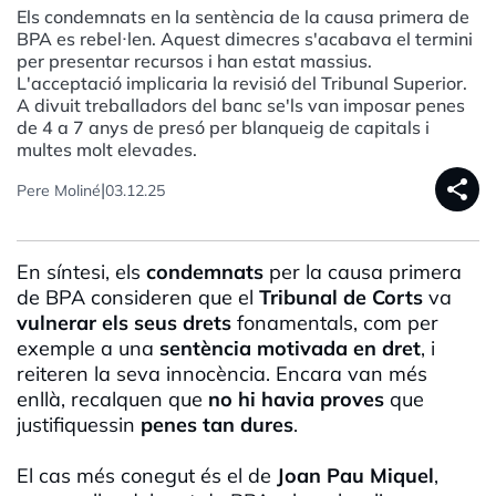
Els condemnats en la sentència de la causa primera de
BPA es rebel·len. Aquest dimecres s'acabava el termini
per presentar recursos i han estat massius.
L'acceptació implicaria la revisió del Tribunal Superior.
A divuit treballadors del banc se'ls van imposar penes
de 4 a 7 anys de presó per blanqueig de capitals i
multes molt elevades.
share
|
Pere Moliné
03.12.25
En síntesi, els
condemnats
per la causa primera
de BPA consideren que el
Tribunal de Corts
va
vulnerar els seus drets
fonamentals, com per
exemple a una
sentència motivada en dret
, i
reiteren la seva innocència. Encara van més
enllà, recalquen que
no hi havia proves
que
justifiquessin
penes tan dures
.
El cas més conegut és el de
Joan Pau Miquel
,