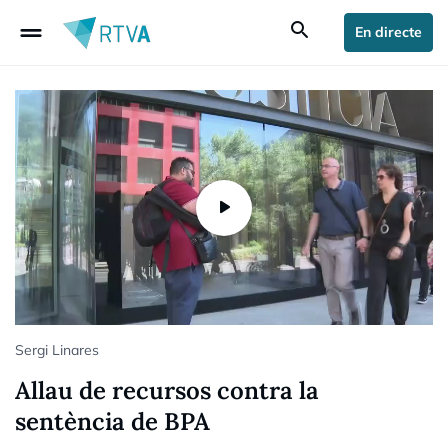
drag_handle
search
En directe
Sergi Linares
Allau de recursos contra la
sentència de BPA