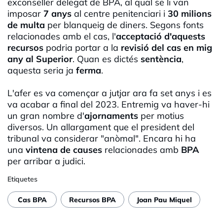
exconseller delegat de BPA, al qual se li van
imposar
7 anys
al centre penitenciari i
30 milions
de multa
per blanqueig de diners. Segons fonts
relacionades amb el cas, l'
acceptació d'aquests
recursos
podria portar a la
revisió del cas en mig
any al Superior
. Quan es dictés
sentència
,
aquesta seria ja
ferma
.
L'afer es va començar a jutjar ara fa set anys i es
va acabar a final del 2023. Entremig va haver-hi
un gran nombre d'
ajornaments
per motius
diversos. Un allargament que el president del
tribunal va considerar "anòmal". Encara hi ha
una
vintena de causes
relacionades amb
BPA
per arribar a judici.
Etiquetes
Cas BPA
Recursos BPA
Joan Pau Miquel