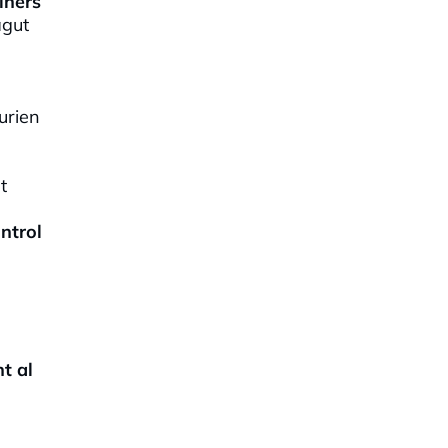
iners
agut
urien
t
ontrol
t al