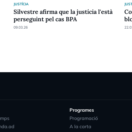
JUSTÍCIA
JUST
Silvestre afirma que la justícia l'està
Co
perseguint pel cas BPA
bl
09.03.26
22.0
Programes
emps
Programació
nda.ad
A la carta