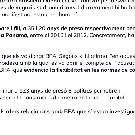
ctora brasilera Odebrecht va utilitzar per desviar d
mes de negocis sud-americans.
I darrerament hi ha h
 manifest aquesta col·laboració.
e i fill, a 35 i 20 anys de presó respectivament per
A a Panamà
, entre el 2010 i el 2012. Concretament, ha
ts que els va donar BPA. Segons s`hi afirma, "en aques
apidesa amb la qual es va obrir el compte de l`acusat
 BPA, que
evidencia la flexibilitat en les normes de c
demnar a
123 anys de presó 8 polítics per rebre i
s
per a la construcció del metro de Lima, la capital.
ls
afers relacionats amb BPA que s`estan investigan