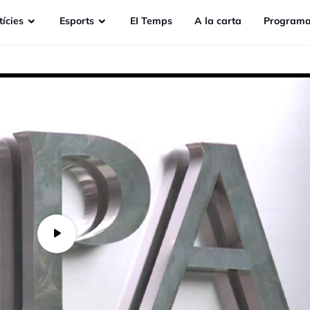
ícies
Esports
EI Temps
A la carta
Programa