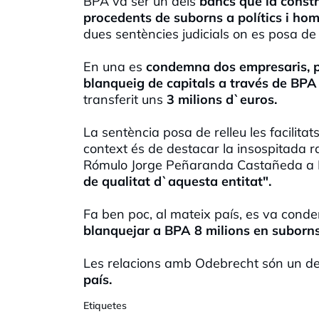
BPA va ser un dels
bancs que la constru
procedents de suborns a polítics i ho
dues sentències judicials on es posa de
En una es
condemna dos empresaris, par
blanqueig de capitals a través de BP
transferit uns
3 milions d`euros.
La sentència posa de relleu les facilita
context és de destacar la insospitada r
Rómulo Jorge Peñaranda Castañeda a
de qualitat d`aquesta entitat".
Fa ben poc, al mateix país, es va con
blanquejar a BPA 8 milions en suborn
Les relacions amb Odebrecht són un de
país.
Etiquetes