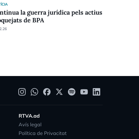
ÍCIA
JUSTÍCIA
ntinua la guerra jurídica pels actius
188 proces
oquejats de BPA
liquidació
2.26
29.01.26
RTVA.ad
Avís legal
Política de Privacitat