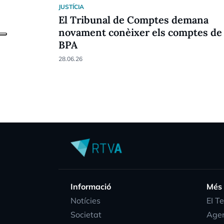
JUSTÍCIA
El Tribunal de Comptes demana
novament conèixer els comptes de
BPA
28.06.26
Informació
Més
Notícies
EI T
Societat
Age