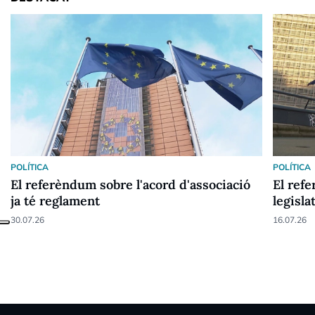
POLÍTICA
POLÍTICA
El referèndum sobre l'acord d'associació
El ref
ja té reglament
legisla
30.07.26
16.07.26