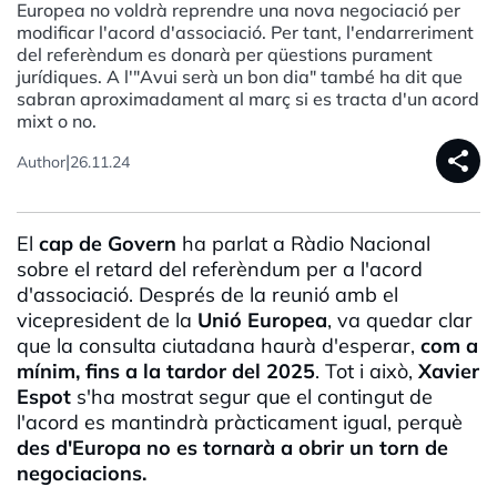
Europea no voldrà reprendre una nova negociació per
modificar l'acord d'associació. Per tant, l'endarreriment
del referèndum es donarà per qüestions purament
jurídiques. A l'"Avui serà un bon dia" també ha dit que
sabran aproximadament al març si es tracta d'un acord
mixt o no.
share
|
Author
26.11.24
El
cap de Govern
ha parlat a Ràdio Nacional
sobre el retard del referèndum per a l'acord
d'associació. Després de la reunió amb el
vicepresident
de la
Unió Europea
, va quedar clar
que la consulta ciutadana haurà d'esperar,
com a
mínim, fins a la tardor del 2025
. Tot i això,
Xavier
Espot
s'ha mostrat segur que el contingut de
l'acord es mantindrà pràcticament igual, perquè
des d'Europa no es tornarà a obrir un torn de
negociacions.