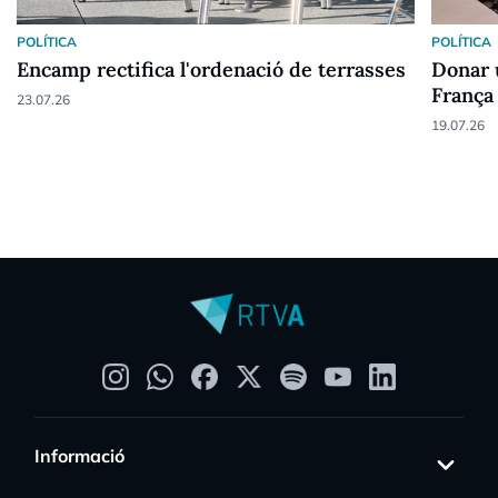
POLÍTICA
POLÍTICA
Encamp rectifica l'ordenació de terrasses
Donar 
França
23.07.26
19.07.26
Informació