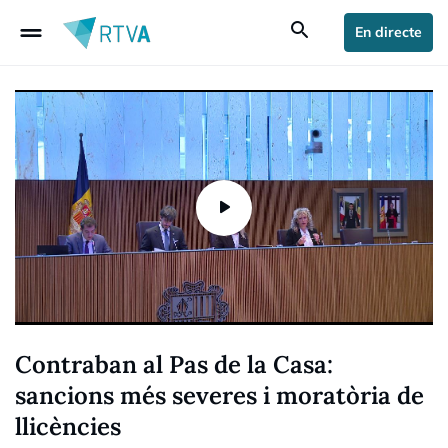
drag_handle
search
En directe
Contraban al Pas de la Casa:
sancions més severes i moratòria de
llicències