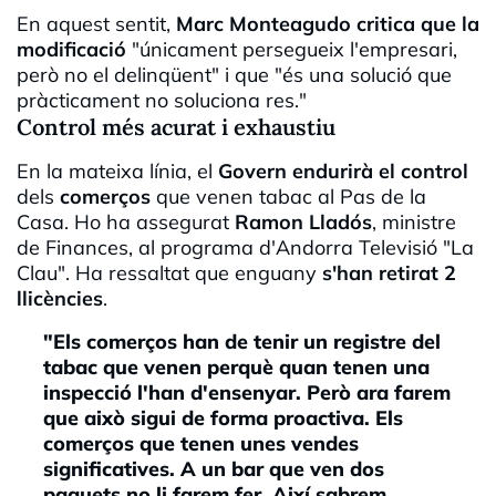
En aquest sentit,
Marc Monteagudo critica que la
modificació
"únicament persegueix l'empresari,
però no el delinqüent" i que "és una solució que
pràcticament no soluciona res."
Control més acurat i exhaustiu
En la mateixa línia, el
Govern
endurirà el control
dels
comerços
que venen tabac al Pas de la
Casa. Ho ha assegurat
Ramon Lladós
, ministre
de Finances, al programa d'Andorra Televisió "La
Clau". Ha ressaltat que enguany
s'han retirat 2
llicències
.
"Els comerços han de tenir un registre del
tabac que venen perquè quan tenen una
inspecció l'han d'ensenyar. Però ara farem
que això sigui de forma proactiva. Els
comerços que tenen unes vendes
significatives. A un bar que ven dos
paquets no li farem fer. Així sabrem