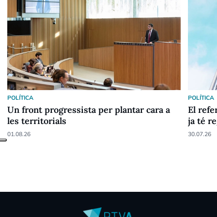
POLÍTICA
POLÍTICA
Un front progressista per plantar cara a
El ref
les territorials
ja té r
01.08.26
30.07.26