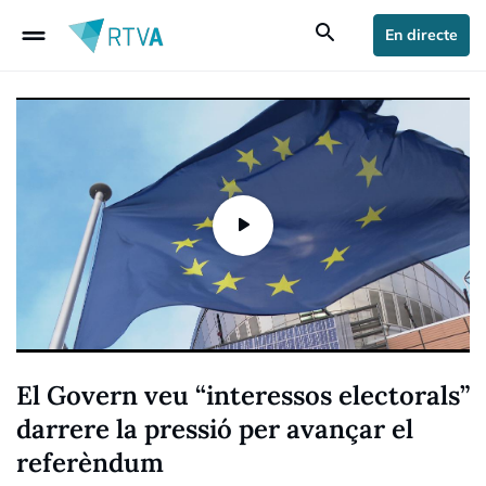
drag_handle
search
En directe
El Govern veu “interessos electorals”
darrere la pressió per avançar el
referèndum