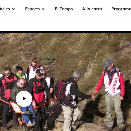
ícies
Esports
EI Temps
A la carta
Programa