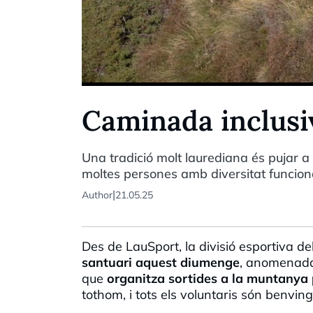
Caminada inclusiv
Una tradició molt laurediana és pujar a 
moltes persones amb diversitat funciona
|
Author
21.05.25
Des de
LauSport
, la divisió esportiva d
santuari aquest diumenge
, anomenada 
que
organitza sortides a la muntanya 
tothom, i tots els voluntaris són benving