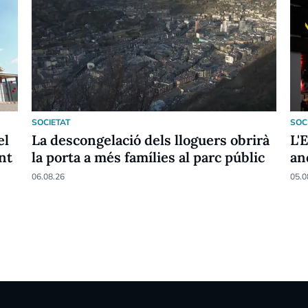
SOCIETAT
SOC
el
La descongelació dels lloguers obrirà
L'
nt
la porta a més famílies al parc públic
an
06.08.26
05.0