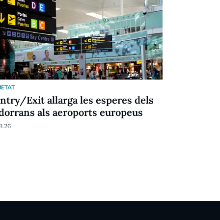
IETAT
SOCIETAT
Entry/Exit allarga les esperes dels
Menys pob
dorrans als aeroports europeus
d'exclusió
8.26
04.08.26