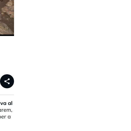
share
va al
barem,
per a