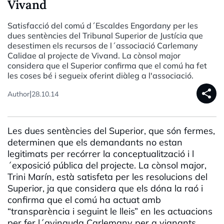
Vivand
Satisfacció del comú d´Escaldes Engordany per les
dues sentències del Tribunal Superior de Justícia que
desestimen els recursos de l´associació Carlemany
Calidae al projecte de Vivand. La cònsol major
considera que el Superior confirma que el comú ha fet
les coses bé i segueix oferint diàleg a l'associació.
share
|
Author
28.10.14
Les dues sentències del Superior, que són fermes,
determinen que els demandants no estan
legitimats per recórrer la conceptualització i l
´exposició pública del projecte. La cònsol major,
Trini Marín, està satisfeta per les resolucions del
Superior, ja que considera que els dóna la raó i
confirma que el comú ha actuat amb
“transparència i seguint le lleis” en les actuacions
per fer l´avinguda Carlemany per a vianants.