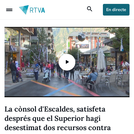
drag_handle
search
En directe
La cònsol d'Escaldes, satisfeta
després que el Superior hagi
desestimat dos recursos contra