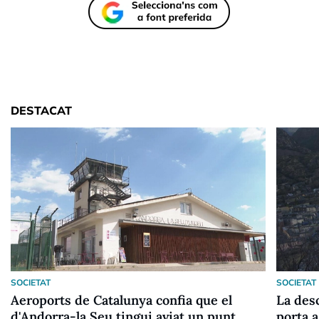
DESTACAT
SOCIETAT
SOCIETAT
Aeroports de Catalunya confia que el
La desc
d'Andorra-la Seu tingui aviat un punt
porta a