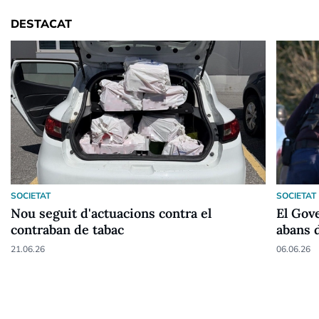
DESTACAT
SOCIETAT
SOCIETAT
Nou seguit d'actuacions contra el
El Gov
contraban de tabac
abans d
21.06.26
06.06.26