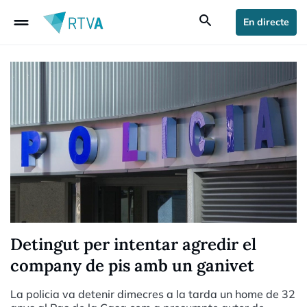
drag_handle
search
En directe
Detingut per intentar agredir el
company de pis amb un ganivet
La policia va detenir dimecres a la tarda un home de 32