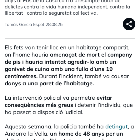
anys al Pas de la Casa com a presumpte autor de
delictes contra la vida humana independent, contra la
llibertat i contra la seguretat col·lectiva.
share
|
Tomàs Garcia Espot
28.08.25
Els fets van tenir lloc en un habitatge compartit,
on l’home hauria
amenaçat de mort el company
de pis i hauria intentat agredir-lo amb un
ganivet de cuina amb una fulla d’uns 19
centímetres.
Durant l’incident, també va causar
danys a una paret de l’habitatge.
La intervenció policial va permetre
evitar
conseqüències més greus
i detenir l’individu, que
ha passat a disposició judicial.
Aquesta setmana, la policia també ha
detingut
, a
Andorra la Vella,
un home de 48 anys per un