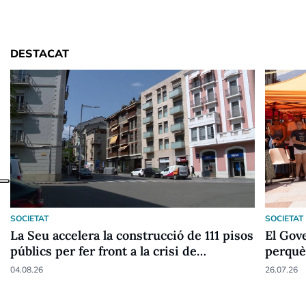
DESTACAT
SOCIETAT
SOCIETAT
La Seu accelera la construcció de 111 pisos
El Gove
públics per fer front a la crisi de
perquè
l'habitatge
04.08.26
26.07.26