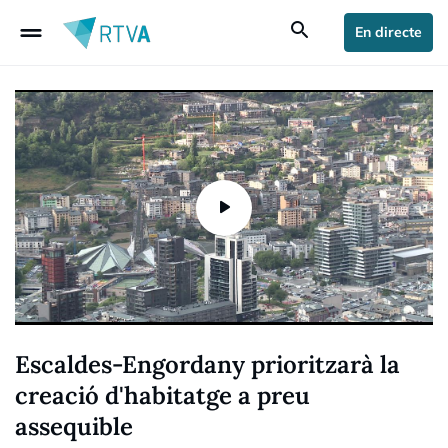
drag_handle
search
En directe
Escaldes-Engordany prioritzarà la
creació d'habitatge a preu
assequible