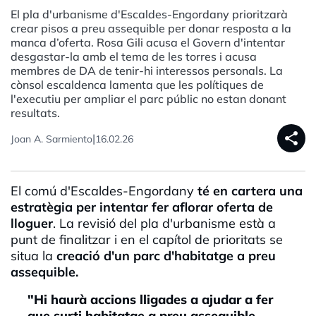
El pla d'urbanisme d'Escaldes-Engordany prioritzarà
crear pisos a preu assequible per donar resposta a la
manca d’oferta. Rosa Gili acusa el Govern d'intentar
desgastar-la amb el tema de les torres i acusa
membres de DA de tenir-hi interessos personals. La
cònsol escaldenca lamenta que les polítiques de
l'executiu per ampliar el parc públic no estan donant
resultats.
share
|
Joan A. Sarmiento
16.02.26
El comú d'Escaldes-Engordany
té en cartera una
estratègia per intentar fer aflorar oferta de
lloguer
. La revisió del pla d'urbanisme està a
punt de finalitzar i en el capítol de prioritats se
situa la
creació d'un parc d'habitatge a preu
assequible.
"Hi haurà accions lligades a ajudar a fer
que surti habitatge a preu assequible.