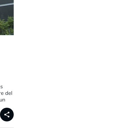
ls
re del
 un
share