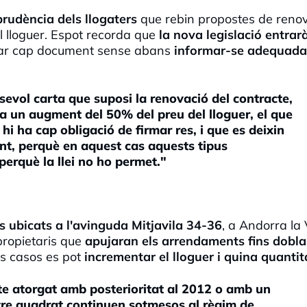
 prudència dels llogaters
que rebin propostes de reno
 lloguer. Espot recorda que
la nova legislació entrar
ar cap document sense abans
informar-se adequad
sevol carta que suposi la renovació del contracte,
ica un augment del 50% del preu del lloguer, el que
hi ha cap obligació de firmar res, i que es deixin
nt, perquè en aquest cas aquests tipus
perquè la llei no ho permet."
cs ubicats a l'avinguda Mitjavila 34-36
, a Andorra la 
propietaris que
apujaran els arrendaments fins doblar
ns casos es pot
incrementar el lloguer i quina quantit
cte atorgat amb posterioritat al 2012 o amb un
etre quadrat continuen sotmesos al règim de