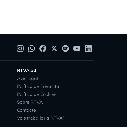
RTVA.ad
Avís legal
Política de Privacitat
Política de Cookies
Sobre RTVA
Contacte
Vols treballar a RTVA?