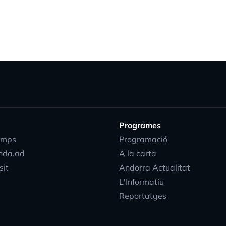
Programes
emps
Programació
nda.ad
A la carta
sit
Andorra Actualitat
L'Informatiu
Reportatges