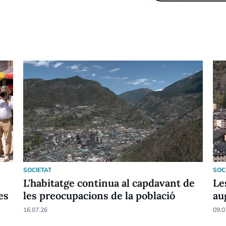
SOCIETAT
SOC
L'habitatge continua al capdavant de
Le
es
les preocupacions de la població
au
16.07.26
09.0