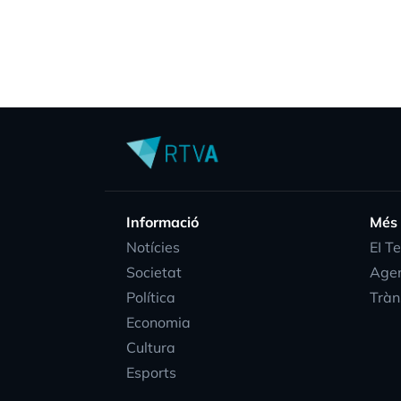
Informació
Més
Notícies
EI T
Societat
Age
Política
Tràn
Economia
Cultura
Esports