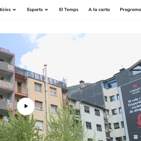
ícies
Esports
EI Temps
A la carta
Programa