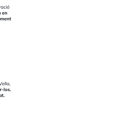
vació
à en
ament
Vella,
-los.
at.