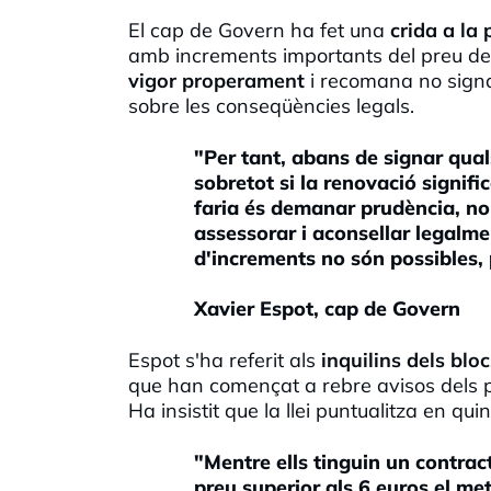
El cap de Govern ha fet una
crida a la
amb increments importants del preu del
vigor properament
i recomana no sign
sobre les conseqüències legals.
"Per tant, abans de signar qual
sobretot si la renovació signif
faria és demanar prudència, no 
assessorar i aconsellar legalme
d'increments no són possibles, 
Xavier Espot, cap de Govern
Espot s'ha referit als
inquilins dels blo
que han començat a rebre avisos dels 
Ha insistit que la llei puntualitza en qui
"Mentre ells tinguin un contra
preu superior als 6 euros el m