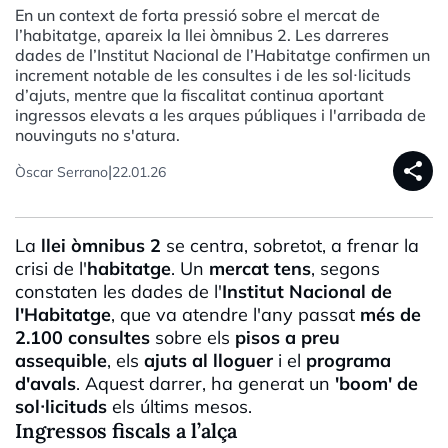
En un context de forta pressió sobre el mercat de
l’habitatge, apareix la llei òmnibus 2. Les darreres
dades de l’Institut Nacional de l’Habitatge confirmen un
increment notable de les consultes i de les sol·licituds
d’ajuts, mentre que la fiscalitat continua aportant
ingressos elevats a les arques públiques i l'arribada de
nouvinguts no s'atura.
share
|
Òscar Serrano
22.01.26
La
llei òmnibus 2
se centra, sobretot, a frenar la
crisi de l'
habitatge
. Un
mercat tens
, segons
constaten les dades de l'
Institut Nacional de
l'Habitatge
, que va atendre l'any passat
més de
2.100 consultes
sobre els
pisos a preu
assequible
, els
ajuts al lloguer
i el
programa
d'avals
. Aquest darrer, ha generat un
'boom' de
sol·licituds
els últims mesos.
Ingressos fiscals a l’alça