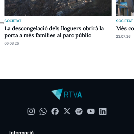
SOCIETAT
SOCIETAT
La descongelació dels lloguers obrirà la
Més co
porta a més famílies al parc públic
23.07.26
06.08.26
Informació