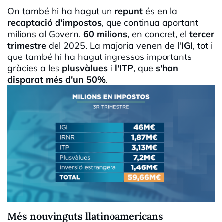
On també hi ha hagut un
repunt
és en la
recaptació d'impostos
, que continua aportant
milions al Govern.
60 milions
, en concret, el
tercer
trimestre
del 2025. La majoria venen de l'
IGI
, tot i
que també hi ha hagut ingressos importants
gràcies a les
plusvàlues i l'ITP
, que
s'han
disparat més d'un 50%
.
Més nouvinguts llatinoamericans