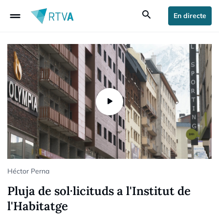
drag_handle
search
En directe
Héctor Perna
Pluja de sol·licituds a l'Institut de
l'Habitatge