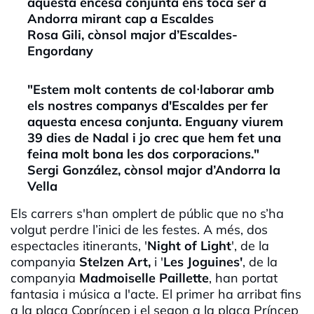
aquesta encesa conjunta ens toca ser a
Andorra mirant cap a Escaldes
Rosa Gili, cònsol major d’Escaldes-
Engordany
"Estem molt contents de col·laborar amb
els nostres companys d'Escaldes per fer
aquesta encesa conjunta. Enguany viurem
39 dies de Nadal i jo crec que hem fet una
feina molt bona les dos corporacions."
Sergi González, cònsol major d’Andorra la
Vella
Els carrers s'han omplert de públic que no s’ha
volgut perdre l’inici de les festes. A més, dos
espectacles itinerants, '
Night of Light
', de la
companyia
Stelzen Art,
i '
Les Joguines'
, de la
companyia
Madmoiselle Paillette
, han portat
fantasia i música a l'acte. El primer ha arribat fins
a la plaça Copríncep i el segon a la plaça Príncep