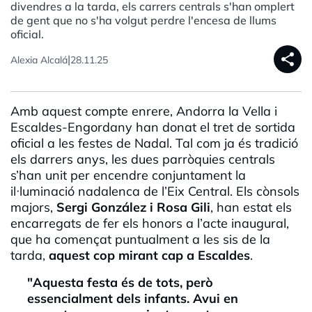
divendres a la tarda, els carrers centrals s'han omplert
de gent que no s'ha volgut perdre l'encesa de llums
oficial.
share
|
Alexia Alcalá
28.11.25
Amb aquest compte enrere, Andorra la Vella i
Escaldes-Engordany han donat el tret de sortida
oficial a les festes de Nadal. Tal com ja és tradició
els darrers anys, les dues parròquies centrals
s’han unit per encendre conjuntament la
il·luminació nadalenca de l’Eix Central. Els cònsols
majors,
Sergi González i Rosa Gili
, han estat els
encarregats de fer els honors a l’acte inaugural,
que ha començat puntualment a les sis de la
tarda,
aquest cop mirant cap a Escaldes
.
"Aquesta festa és de tots, però
essencialment dels infants. Avui en