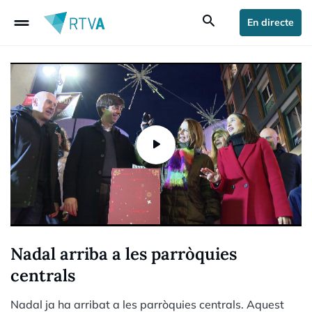
drag_handle
search
En directe
Nadal arriba a les parròquies
centrals
Nadal ja ha arribat a les parròquies centrals. Aquest