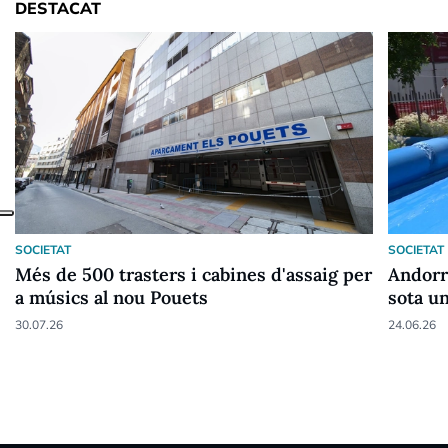
DESTACAT
SOCIETAT
SOCIETAT
Més de 500 trasters i cabines d'assaig per
Andorra
a músics al nou Pouets
sota u
30.07.26
24.06.26