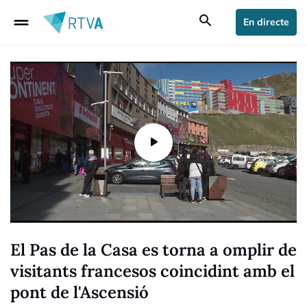
drag_handle
search
En directe
El Pas de la Casa es torna a omplir de
visitants francesos coincidint amb el
pont de l'Ascensió