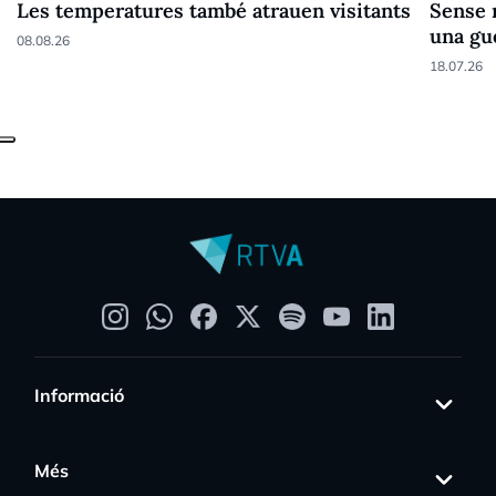
Les temperatures també atrauen visitants
Sense 
una gue
08.08.26
18.07.26
Informació
Més