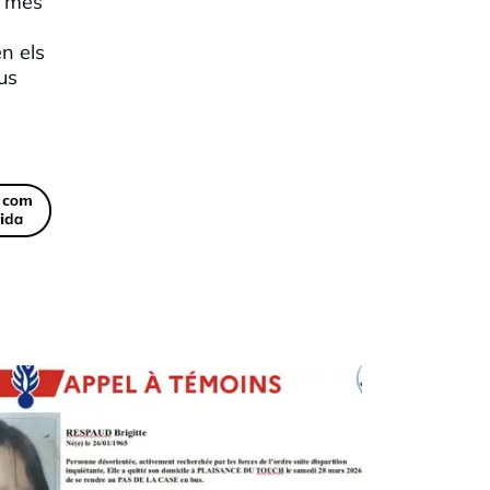
t més
en els
ous