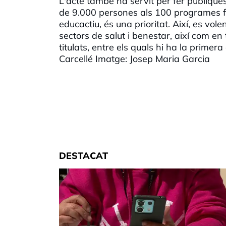
L'acte també ha servit per fer públique
de 9.000 persones als 100 programes for
educactiu, és una prioritat. Així, es vo
sectors de salut i benestar, així com en 
titulats, entre els quals hi ha la prime
Carcellé Imatge: Josep Maria Garcia
DESTACAT