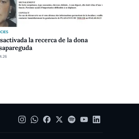
ICIES
NOTICIES
sactivada la recerca de la dona
EN DIRECT
sapareguda
l'incendi a
d'Arinsal
4.26
26.03.26