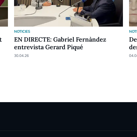
NOTICIES
NOT
t
EN DIRECTE: Gabriel Fernàndez
De
entrevista Gerard Piqué
de
30.04.26
04.0