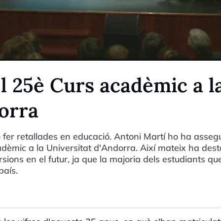
l 25è Curs acadèmic a l
dorra
 fer retallades en educació. Antoni Martí ho ha asseg
adèmic a la Universitat d'Andorra. Així mateix ha des
sions en el futur, ja que la majoria dels estudiants qu
país.