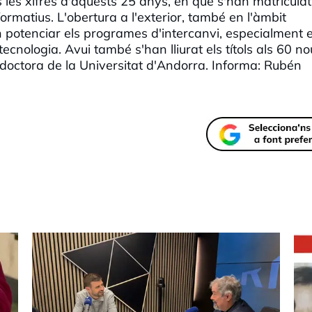
s les xifres d'aquests 25 anys, en què s'han matricula
matius. L'obertura a l'exterior, també en l'àmbit
len potenciar els programes d'intercanvi, especialment 
tecnologia. Avui també s'han lliurat els títols als 60 n
ra doctora de la Universitat d'Andorra. Informa: Rubén