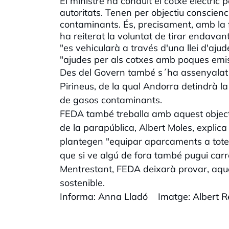
El ministre ha conduït el cotxe elèctric 
autoritats. Tenen per objectiu conscien
contaminants. És, precisament, amb la fi
ha reiterat la voluntat de tirar endavant
"es vehicularà a través d'una llei d'ajude
"ajudes per als cotxes amb poques emissi
Des del Govern també s´ha assenyalat q
Pirineus, de la qual Andorra detindrà la
de gasos contaminants.
FEDA també treballa amb aquest objectiu
de la parapública, Albert Moles, explic
plantegen "equipar aparcaments a totes
que si ve algú de fora també pugui carre
Mentrestant, FEDA deixarà provar, aque
sostenible.
Informa: Anna Lladó Imatge: Albert R