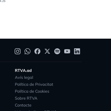
d'Arinsal
4.26
26.03.26
RTVA.ad
Avís legal
Política de Privacitat
Política de Cookies
Sobre RTVA
Contacte