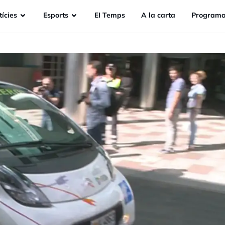
ícies
Esports
EI Temps
A la carta
Programa