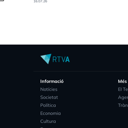
16.07.26
Informació
Més
Notícies
EI T
Societat
Age
Política
Tràn
Economia
Cultura