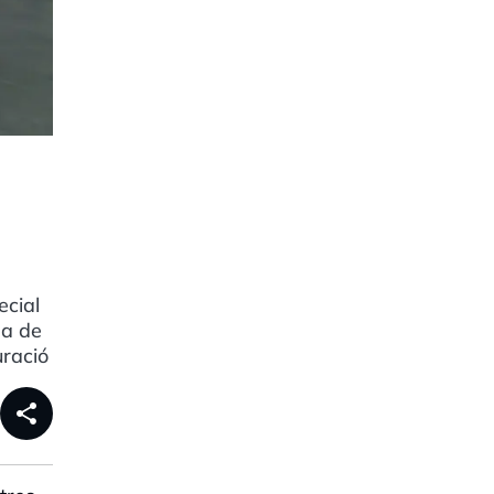
ecial
na de
uració
share