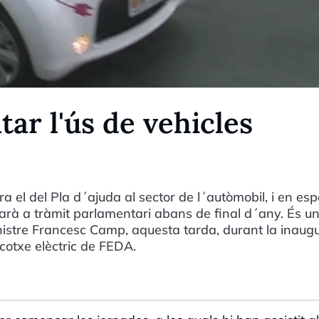
ar l'ús de vehicles
s
 el del Pla d´ajuda al sector de l´autòmobil, i en esp
ntrarà a tràmit parlamentari abans de final d´any. És u
ministre Francesc Camp, aquesta tarda, durant la inaug
 cotxe elèctric de FEDA.