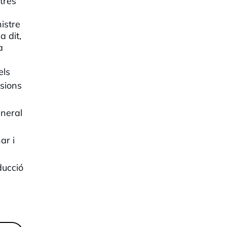
ltres
istre
a dit,
a
els
ssions
eneral
ar i
ducció