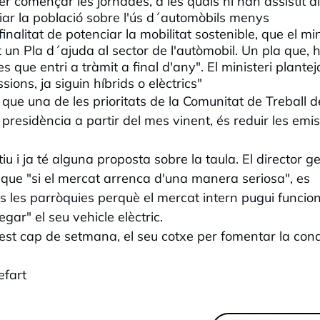
per començar les jornades, a les quals hi han assistit a
ciar la població sobre l'ús d´automòbils menys
nalitat de potenciar la mobilitat sostenible, que el min
 un Pla d´ajuda al sector de l'autòmobil. Un pla que, h
s que entri a tràmit a final d'any". El ministeri plantej
ons, ja siguin híbrids o elèctrics"
ue una de les prioritats de la Comunitat de Treball d
 presidència a partir del mes vinent, és reduir les emi
 i ja té alguna proposta sobre la taula. El director g
a que "si el mercat arrenca d'una manera seriosa", es
 les parròquies perquè el mercat intern pugui funcion
gar" el seu vehicle elèctric.
st cap de setmana, el seu cotxe per fomentar la con
efart