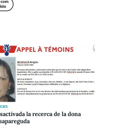
ICIES
NOTICIES
sactivada la recerca de la dona
EN DIRECT
sapareguda
l'incendi a