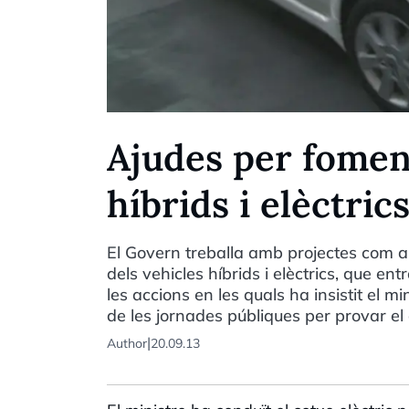
Ajudes per foment
híbrids i elèctric
El Govern treballa amb projectes com ara
dels vehicles híbrids i elèctrics, que e
les accions en les quals ha insistit el 
de les jornades públiques per provar el
|
Author
20.09.13