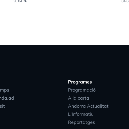
30.04.26
04.0
Programes
emps
Programació
nda.ad
A la carta
sit
Andorra Actualitat
L'Informatiu
Reportatges