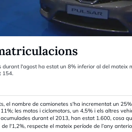
 matriculacions
 durant l'agost ha estat un 8% inferior al del mateix
t 154.
lats, el nombre de camionetes s'ha incrementat un 25%
1%; les motos i ciclomotors, un 4,5% i els altres vehic
s acumulades durant el 2013, han estat 1.600, cosa q
de l'1,2%, respecte el mateix període de l’any anterio