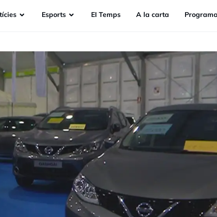
ícies
Esports
EI Temps
A la carta
Programa