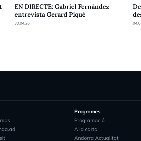
t
EN DIRECTE: Gabriel Fernàndez
De
entrevista Gerard Piqué
de
30.04.26
04.0
Programes
emps
Programació
nda.ad
A la carta
sit
Andorra Actualitat