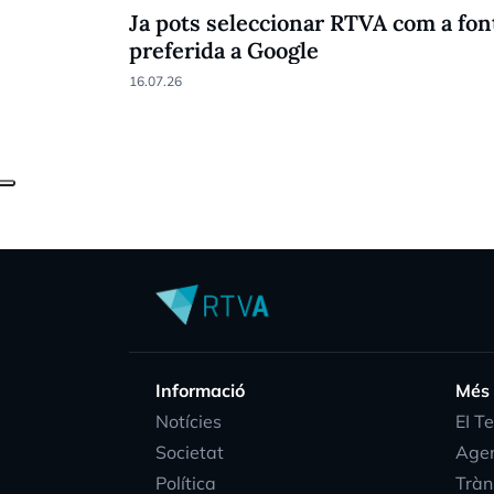
Ja pots seleccionar RTVA com a fon
preferida a Google
16.07.26
Informació
Més
Notícies
EI T
Societat
Age
Política
Tràn