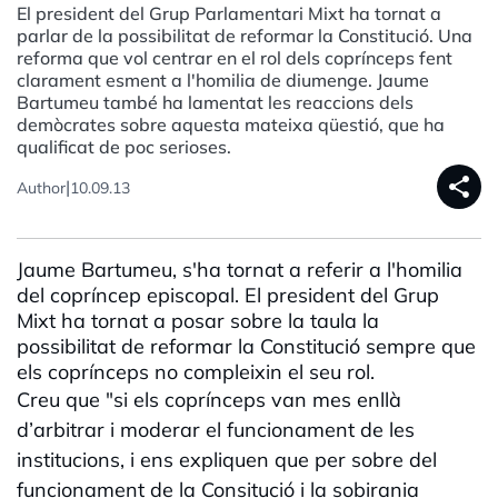
El president del Grup Parlamentari Mixt ha tornat a
parlar de la possibilitat de reformar la Constitució. Una
reforma que vol centrar en el rol dels coprínceps fent
clarament esment a l'homilia de diumenge. Jaume
Bartumeu també ha lamentat les reaccions dels
demòcrates sobre aquesta mateixa qüestió, que ha
qualificat de poc serioses.
share
|
Author
10.09.13
Jaume Bartumeu, s'ha tornat a referir a l'homilia
del copríncep episcopal. El president del Grup
Mixt ha tornat a posar sobre la taula la
possibilitat de reformar la Constitució sempre que
els coprínceps no compleixin el seu rol.
Creu que "si els coprínceps van mes enllà
d’arbitrar i moderar el funcionament de les
institucions, i ens expliquen que per sobre del
funcionament de la Consitució i la sobirania