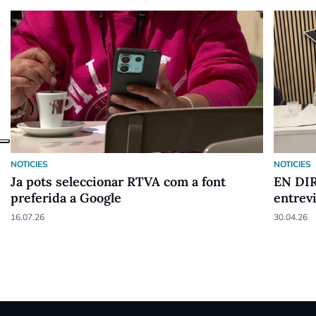
NOTICIES
NOTICIES
Ja pots seleccionar RTVA com a font
EN DIR
preferida a Google
entrev
16.07.26
30.04.26