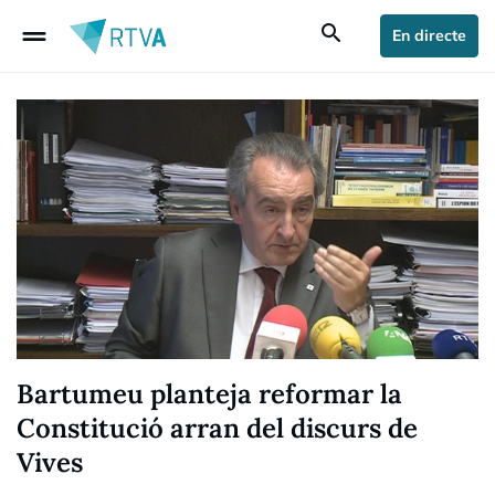
drag_handle
search
En directe
Bartumeu planteja reformar la
Constitució arran del discurs de
Vives