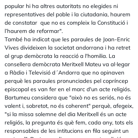
popular hi ha altres autoritats no elegides ni
representatives del poble i la ciutadania, haurem
de constatar que no es compleix la Constitució i
l’haurem de reformar".
També ha indicat que les paraules de Joan-Enric
Vives divideixen la societat andorrana i ha retret
al grup demòcrata la reacció a l'homilia. La
consellera demòcrata Meritxell Mateu va al·legar
a Ràdio i Televisió d´Andorra que no opinaven
perquè les paraules pronunciades pel copríncep
episcopal es van fer en el marc d'un acte religiós.
Bartumeu considera que "això no es seriós, no és
valent i, sobretot, no és coherent" perquè, afegeix,
"si la missa solemne del dia Meritxell és un acte
religiós, la pregunta és què fem, cada any, tots els
responsables de les intitucions en fila seguint un