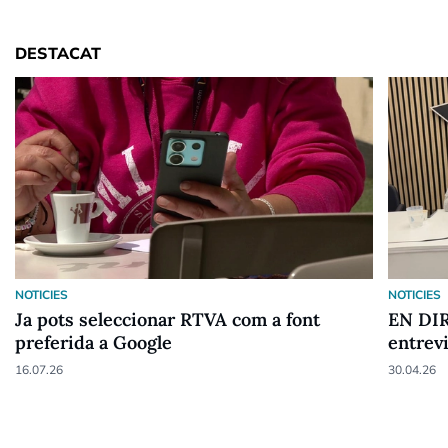
DESTACAT
NOTICIES
NOTICIES
Ja pots seleccionar RTVA com a font
EN DIR
preferida a Google
entrev
16.07.26
30.04.26