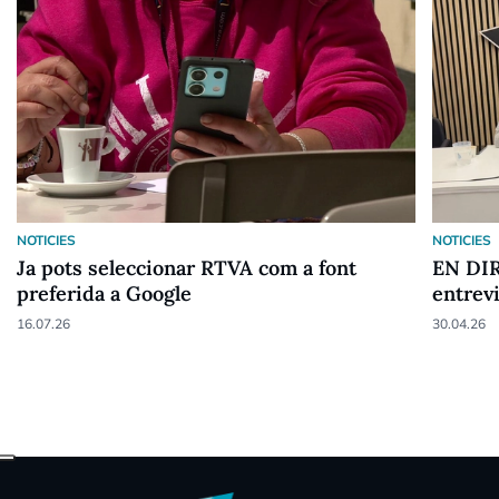
NOTICIES
NOTICIES
Ja pots seleccionar RTVA com a font
EN DIR
preferida a Google
entrev
16.07.26
30.04.26