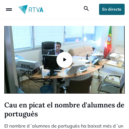
drag_handle
search
En directe
Cau en picat el nombre d'alumnes de
portuguès
El nombre d´alumnes de portuguès ha baixat més d´un