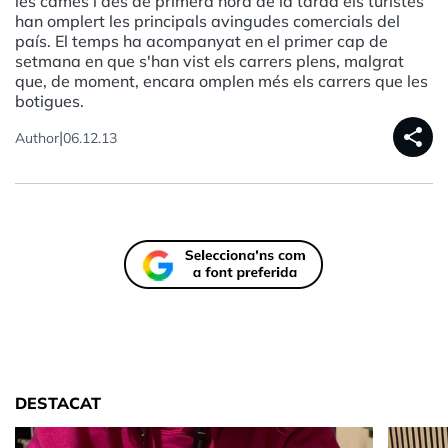
les cames i des de primera hora de la tarda els turistes
han omplert les principals avingudes comercials del
país. El temps ha acompanyat en el primer cap de
setmana en que s'han vist els carrers plens, malgrat
que, de moment, encara omplen més els carrers que les
botigues.
share
|
Author
06.12.13
DESTACAT