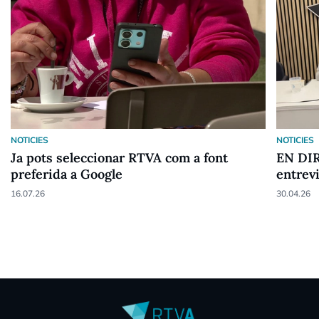
NOTICIES
NOTICIES
Ja pots seleccionar RTVA com a font
EN DIR
preferida a Google
entrev
16.07.26
30.04.26