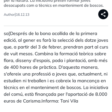
per la natura. La iniciativa pretén formar joves
desocupats com a tècnics en manteniment de boscos.
share
|
Author
16.12.13
so[Després de la bona acollida de la primera
edició, al gener es farà la selecció dels dotze joves
que, a partir del 3 de febrer, prendran part al curs
de vuit mesos. Combina la formació teòrica sobre
flora, disseny d'espais, poda i plantació, amb més
de 400 hores de pràctica. D'aquesta manera,
s'ofereix una professió a joves que, actualment, ni
estudien ni treballen i es cobreix la mancança en
tècnics en el manteniment de boscos. La iniciativa
del comú, està finançada per l'aportació de 8.000
euros de Carisma.Informa: Toni Vila