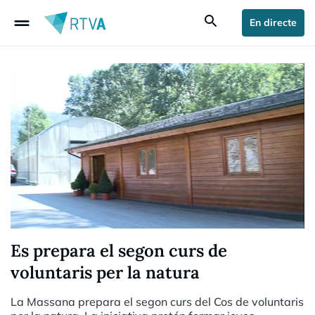
drag_handle
search
En directe
Es prepara el segon curs de
voluntaris per la natura
La Massana prepara el segon curs del Cos de voluntaris