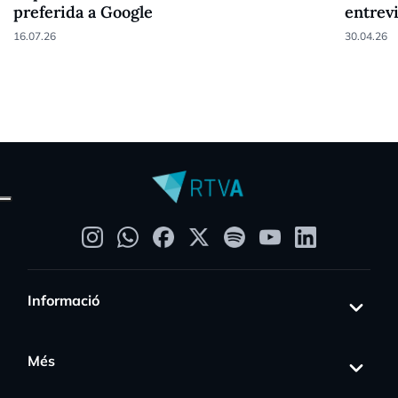
preferida a Google
entrev
16.07.26
30.04.26
Informació
Més