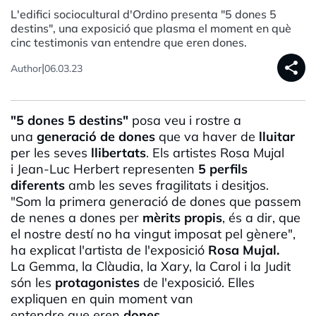
L'edifici sociocultural d'Ordino presenta "5 dones 5
destins", una exposició que plasma el moment en què
cinc testimonis van entendre que eren dones.
share
|
Author
06.03.23
"5 dones 5 destins"
posa veu i rostre a
una
generació de dones
que va haver de
lluitar
per les seves
llibertats
. Els artistes Rosa Mujal
i Jean-Luc Herbert representen
5 perfils
diferents
amb les seves fragilitats i desitjos.
"Som la primera generació de dones que passem
de nenes a dones per
mèrits propis
, és a dir, que
el nostre destí no ha vingut imposat pel gènere",
ha explicat l'artista de l'exposició
Rosa Mujal.
La Gemma, la Clàudia, la Xary, la Carol i la Judit
són les
protagonistes
de l'exposició. Elles
expliquen en quin moment van
entendre que eren
dones
.