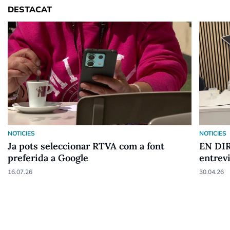
DESTACAT
NOTICIES
NOTICIES
Ja pots seleccionar RTVA com a font
EN DIR
preferida a Google
entrev
16.07.26
30.04.26