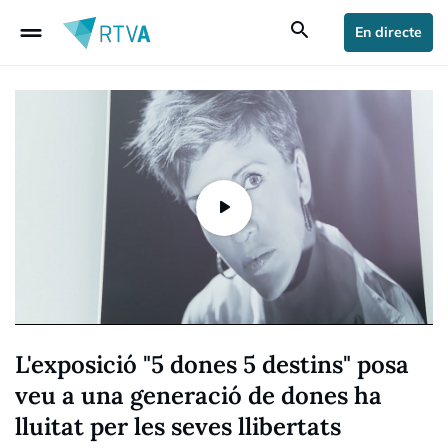
drag_handle
search
En directe
L'exposició "5 dones 5 destins" posa
veu a una generació de dones ha
lluitat per les seves llibertats