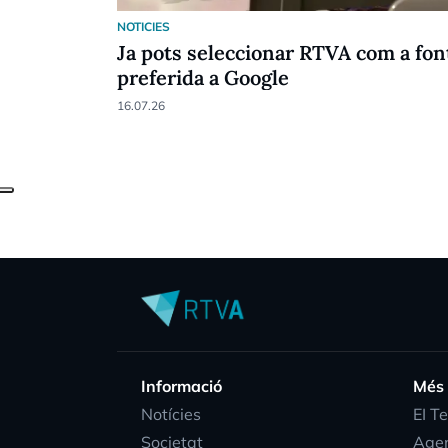
NOTICIES
Ja pots seleccionar RTVA com a fon
preferida a Google
16.07.26
Informació
Més
Notícies
EI T
Societat
Age