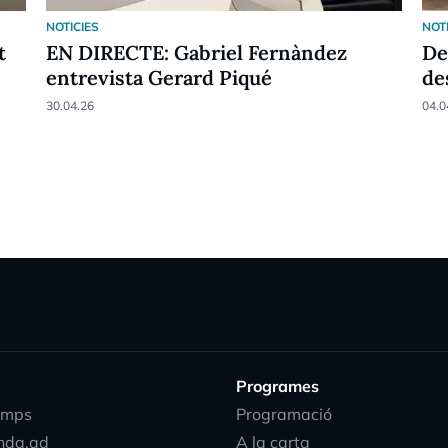
NOTICIES
NOT
t
EN DIRECTE: Gabriel Fernàndez
De
entrevista Gerard Piqué
de
30.04.26
04.0
Programes
emps
Programació
nda.ad
A la carta