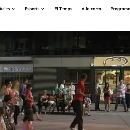
ícies
Esports
EI Temps
A la carta
Programa