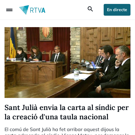
drag_handle
search
En directe
Sant Julià envia la carta al síndic per
la creació d'una taula nacional
El comú de Sant Julià ha fet arribar aquest dijous la